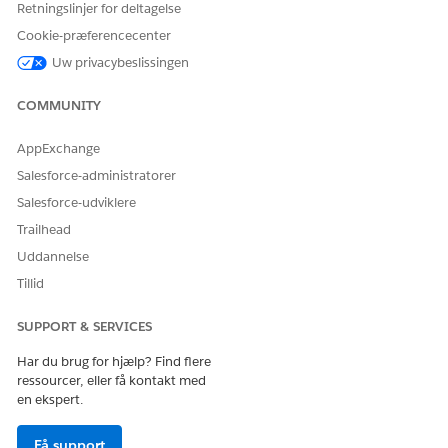
Retningslinjer for deltagelse
BRUGERTILLADELSER PÅKRÆVET
Cookie-præferencecenter
Hvis du vil bruge
Data 360
Salesforce-organisation:
Uw privacybeslissingen
til Financial Services Cloud:
Financial Services Cloud-
udvidelse ELLER FSC-salg
COMMUNITY
ELLER FSC-service
AppExchange
OG
Salesforce-administratorer
Data Cloud for Financial
Salesforce-udviklere
Services Cloud-
administratorbruger
Trailhead
Uddannelse
ELLER
Tillid
Data Cloud for Financial
Services Cloud-bruger
SUPPORT & SERVICES
OG
Har du brug for hjælp? Find flere
Data Cloud-organisation:
ressourcer, eller få kontakt med
Data Cloud-arkitekt
en ekspert.
Klik på en person- eller husstandskontoregistrering.
Få support