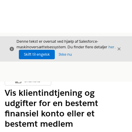
Denne tekst er oversat ved hjælp af Salesforce-
maskinoversættelsessystem. Du finder flere detaljer
her
.
Luk
Luk
Luk
Skift til engelsk
Ikke nu
Indhold
Vis indholdsfortegnelse
Vis klientindtjening og
udgifter for en bestemt
finansiel konto eller et
bestemt medlem