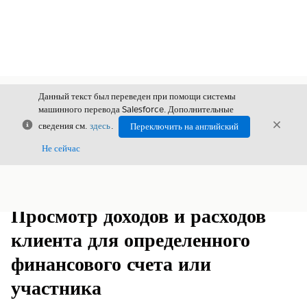
Данный текст был переведен при помощи системы
машинного перевода Salesforce. Дополнительные
Закрыть
Закры
сведения см.
здесь
.
Переключить на английский
Закрыт
Не сейчас
Содержание
Показать содержание
Просмотр доходов и расходов
клиента для определенного
финансового счета или
участника