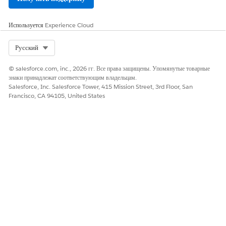
хозяйства.
В Flexcard сводки денежных потоков просмотрите данные
сведения:
Используется
Experience Cloud
Общий доход: Общая сумма депозитов за выбранный
промежуток времени.
Select Org
Русский
Общая сумма расходов: Общая сумма расходов за
выбранный промежуток времени.
© salesforce.com, inc., 2026 гг. Все права защищены. Упомянутые товарные
знаки принадлежат соответствующим владельцам.
Общий избыток: Расчет общего дохода за вычетом общих
Salesforce, Inc. Salesforce Tower, 415 Mission Street, 3rd Floor, San
расходов за выбранный промежуток времени.
Francisco, CA 94105, United States
Среднемесячный доход: Среднемесячные депозиты за
выбранный промежуток времени.
Среднемесячные расходы: Среднемесячные расходы за
выбранный промежуток времени.
Среднемесячный излишек: Расчет среднего ежемесячного
дохода за вычетом средних ежемесячных расходов за
выбранный промежуток времени.
Чтобы обновить данные Flexcard, выберите временной
промежуток последних 3 месяцев, последних 6 месяцев или
последних 12 месяцев.
Для просмотра данных для определенного финансового
счета выберите имя финансового счета в поле «Финансовая