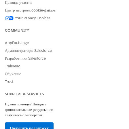
Правила участия
НЕОБХОДИМЫЕ ПОЛНОМОЧИЯ ПОЛЬЗОВАТЕЛЯ
Центр настроек cookie-файлов
Для использования
Data 360
Организация Salesforce:
Your Privacy Choices
для Financial Services Cloud:
Расширение Financial
Services Cloud ИЛИ Служба
COMMUNITY
продаж FSC ИЛИ FSC
AppExchange
И
Администраторы Salesforce
Data Cloud для пользователя-
Разработчики Salesforce
администратора Financial
Services Cloud
Trailhead
Обучение
ИЛИ
Trust
Data Cloud для пользователя
Financial Services Cloud
SUPPORT & SERVICES
И
Нужна помощь? Найдите
Организация Data Cloud:
дополнительные ресурсы или
Архитектор Data Cloud
свяжитесь с экспертом.
Нажмите на запись организации-лица или организации-
Получить поддержку