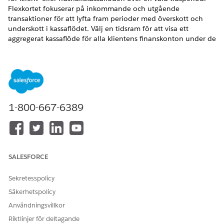
Flexkortet fokuserar på inkommande och utgående
transaktioner för att lyfta fram perioder med överskott och
underskott i kassaflödet. Välj en tidsram för att visa ett
aggregerat kassaflöde för alla klientens finanskonton under de
senaste 3, 6 eller 12 månaderna. Visa ekonomiska data för ett
specifikt finanskonto eller medlem. Gå igenom de mått som
visar din klients totala inkomst, totala utgifter, totalt överskott,
genomsnittlig månadsinkomst, genomsnittliga månadsutgifter
och genomsnittligt månadsöverskott. En dubbel stapel- eller
linjegraf visar en översikt månad för månad av din klients
1-800-667-6389
totala inkomster och utgifter. Håll markören över en stapel för
att se data om klienters ekonomiska inkomster, överskott och
underskott.
VERSIONER SOM KRÄVS
SALESFORCE
Financial Services Cloud finns i Lightning Experience.
Sekretesspolicy
Tillgängliga i:
Professional
,
Enterprise
och
Unlimited
Säkerhetspolicy
Edition
Användningsvillkor
Riktlinjer för deltagande
ANVÄNDARBEHÖRIGHETER SOM KRÄVS FÖR ATT