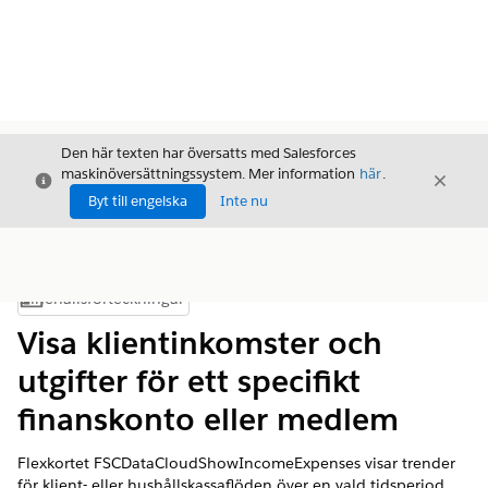
Den här texten har översatts med Salesforces
maskinöversättningssystem. Mer information
här
.
Stäng
Stäng
Stäng
Byt till engelska
Inte nu
Innehållsförteckningar
Visa innehållsförteckning
Visa klientinkomster och
utgifter för ett specifikt
finanskonto eller medlem
Flexkortet FSCDataCloudShowIncomeExpenses visar trender
för klient- eller hushållskassaflöden över en vald tidsperiod.