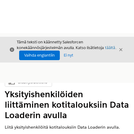
Tämä teksti on käännetty Salesforcen
konekäännösjärjestelmän avulla. Katso lisätietoja
täältä
.
Sulje
Sulje
Sulje
Vaihda englantiin
Ei nyt
Sisällysluettelo
Näytä sisällysluettelo
Yksityishenkilöiden
liittäminen kotitalouksiin Data
Loaderin avulla
Liitä yksityishenkilöitä kotitalouksiin Data Loaderin avulla.