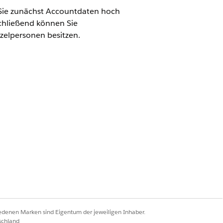
 Sie zunächst Accountdaten hoch
chließend können Sie
nzelpersonen besitzen.
wendet werden, damit Sie gültige Werte
Account".
striesIndividual
iedenen Marken sind Eigentum der jeweiligen Inhaber.
hre Werte anstelle der oben
schland