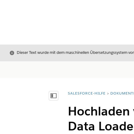
Schließen
Dieser Text wurde mit dem maschinellen Übersetzungssystem von S
SALESFORCE-HILFE
DOKUMENT
Sie befinden sich hier:
Inhalt anzeigen
Hochladen 
Data Loade