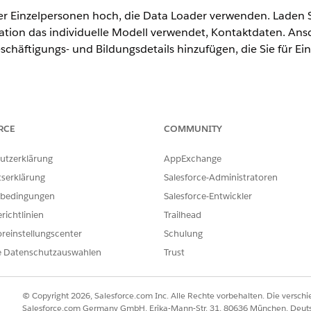
er Einzelpersonen hoch, die Data Loader verwenden. Laden
tion das individuelle Modell verwendet, Kontaktdaten. Ans
chäftigungs- und Bildungsdetails hinzufügen, die Sie für Ei
ence
RCE
COMMUNITY
erprise
und
Unlimited
Edition
utzerklärung
AppExchange
e:
tserklärung
Salesforce-Administratoren
lle Auswahllistenwerte identifiziert haben, die für jedes Objekt ver
bedingungen
Salesforce-Entwickler
fachauswahllistenfelder laden können.
n von Data Loader aus, die in Salesforce immer verfügbar ist.
richtlinien
Trailhead
reinstellungscenter
Schulung
 Console nach der
für den Datensatztyp des Accountobjekts.
Id
n des individuellen Objektmodells den Objektdatensatztyp "
e Datenschutzauswahlen
Trust
Indu
ng der Personenaccounts
PersonAccount
© Copyright 2026, Salesforce.com Inc. Alle Rechte vorbehalten. Die versch
enutzerdefinierte Datensatztypen erstellt haben, verwenden Sie I
Salesforce.com Germany GmbH, Erika-Mann-Str. 31, 80636 München, Deut