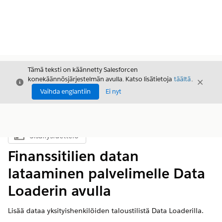
Tämä teksti on käännetty Salesforcen
konekäännösjärjestelmän avulla. Katso lisätietoja
täältä
.
Sulje
Sulje
Sulje
Vaihda englantiin
Ei nyt
Sisällysluettelo
Näytä sisällysluettelo
Finanssitilien datan
lataaminen palvelimelle Data
Loaderin avulla
Lisää dataa yksityishenkilöiden taloustilistä Data Loaderilla.