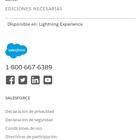
EDICIONES NECESARIAS
Disponible en: Lightning Experience
Disponible en:
Professional Edition
,
Enterprise Edition
y
Unlimited Edition
En Developer Console, busque el
del tipo de registro
Id.
I
para el objeto Cuenta.
ndustriesHousehold
1-800-667-6389
Desde el encabezado de Salesforce, abra Developer
Console.
Seleccione Editor de consultas.
Introduzca esta consulta SOQL:
SELECT DeveloperNam
e, Id, SobjectType FROM RecordType Where Sobje
SALESFORCE
ctType='Account' AND DeveloperName='Industries
.
Household'
Declaración de privacidad
Declaración de seguridad
Condiciones de uso
Directrices de participación