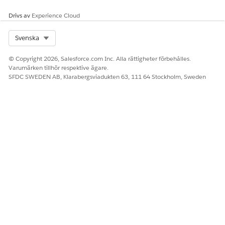
I din organisation, kontrollera om det finns hushållsposter
för att verifiera din uppladdning av kontodata.
Drivs av
Experience Cloud
Select Org
Svenska
LÖSTE DENNA ARTIKEL DITT PROBLEM?
© Copyright 2026, Salesforce.com Inc. Alla rättigheter förbehålles.
Varumärken tillhör respektive ägare.
Berätta för oss vad vi kan förbättra!
SFDC SWEDEN AB, Klarabergsviadukten 63, 111 64 Stockholm, Sweden
Ja
Nej