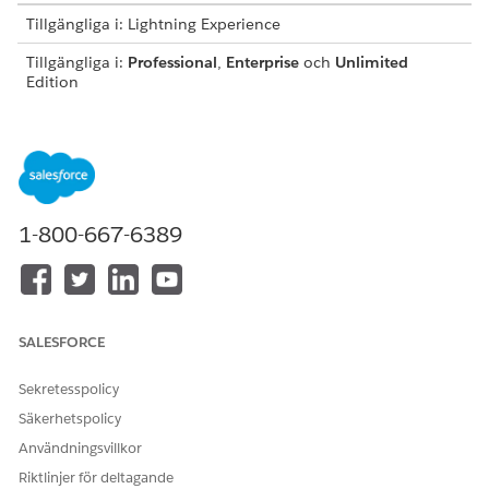
Tillgängliga i: Lightning Experience
Tillgängliga i:
Professional
,
Enterprise
och
Unlimited
Edition
I Developer Console, sök efter
för posttypen
ID
Industrie
för objektet Konto.
sHousehold
Från Salesforce-sidhuvudet, öppna Developer Console.
Välj Frågeredigerare.
Ange denna SOQL-fråga:
SELECT DeveloperName, Id,
1-800-667-6389
SobjectType FROM RecordType Where SobjectType
='Account' AND DeveloperName='IndustriesHouseh
.
old'
SALESFORCE
Sekretesspolicy
När du frågade efter
i ett tidigare steg när
TIPS
ID
Säkerhetspolicy
du laddade upp individuella data, kontrollera rutan
Användningsvillkor
Historik. Om din tidigare sökfråga listas, återanvänd
Riktlinjer för deltagande
den.