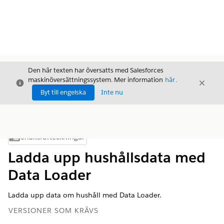
Den här texten har översatts med Salesforces
maskinöversättningssystem. Mer information
här
.
Stäng
Stäng
Stäng
Byt till engelska
Inte nu
Innehållsförteckningar
Visa innehållsförteckning
Ladda upp hushållsdata med
Data Loader
Ladda upp data om hushåll med Data Loader.
VERSIONER SOM KRÄVS