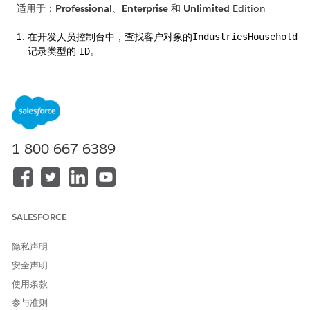
适用于：
Professional
、
Enterprise
和
Unlimited
Edition
在开发人员控制台中，查找客户对象的
IndustriesHousehold
记录类型的
。
ID
从 Salesforce 标题中，打开开发人员控制台。
选择查询编辑器。
输入此 SOQL 查询：
SELECT DeveloperName, Id, Sob
jectType FROM RecordType Where SobjectType='Ac
count' AND DeveloperName='IndustriesHousehol
.
d'
1-800-667-6389
SALESFORCE
由于在之前的步骤中上传个人数据时查询了
，因
提示
ID
此请检查“历史记录”窗格。如果列出了之前的查询，请重
复使用它。
隐私声明
安全声明
执行
查询。
使用条款
从查询结果中，从记录复制
。
ID
参与准则