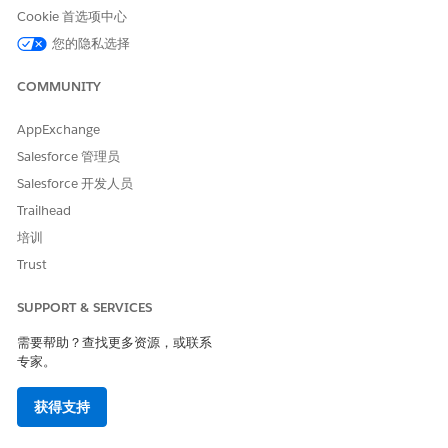
在 Data Loader 中，将客户对象导出到 CSV 文件。
Cookie 首选项中心
我们建议您将数据导出到新的 CSV 文件，并使用文件名
您的隐私选择
。
household.csv
在生成的
文件中，删除除
household.csv
COMMUNITY
、
、
和
之外
FinServNotes__c
Name
RecordTypeId
OwnerId
的所有列，以及您添加的任何自定义字段。
AppExchange
仅当您希望更改 OwnerID 值，以便团队成员被分配家庭记录的
Salesforce 管理员
所有权时，才需要 OwnerId。
Salesforce 开发人员
在
文件中，将您从早期查询复制的
值粘贴
household.csv
ID
到您上载的每个家庭记录的
字段中。
RecordTypeId
Trailhead
在
文件中，输入其余家庭数据。
household.csv
培训
在 Data Loader 中，使用
插入
，并识别您正使用更新后的
Trust
文件中的数据更新客户对象。选择
创建或编辑
household.csv
映射
，并选择
自动匹配字段与列
。上传您的数据。
SUPPORT & SERVICES
在您的组织中，检查家庭记录，以验证您上传的客户数据。
需要帮助？查找更多资源，或联系
专家。
本文章是否解决您的问题？
获得支持
请与我们共享您的想法，以便我们进行改进！