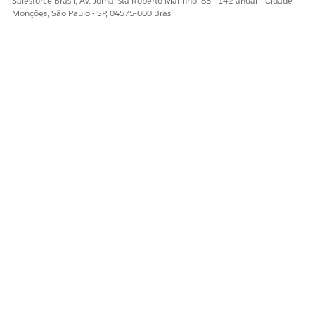
Salesforce Brasil, Av. Jornalista Roberto Marinho, 85 - 14º andar - Cidade
Monções, São Paulo - SP, 04575-000 Brasil
ESTE ARTIGO RESOLVEU SEU PROBLEMA?
Diga-nos para podermos melhorar!
Sim
Não