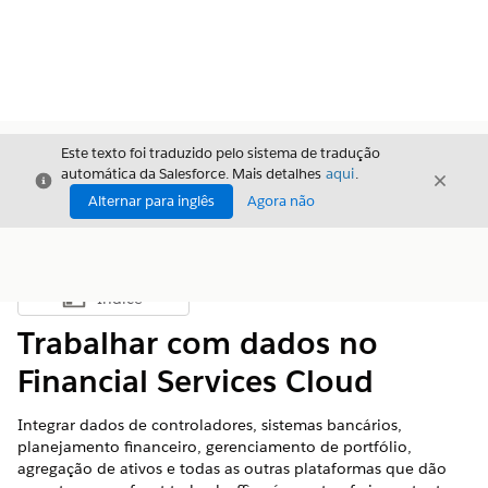
Este texto foi traduzido pelo sistema de tradução
automática da Salesforce. Mais detalhes
aqui
.
Fechar
Fecha
Fechar
Alternar para inglês
Agora não
Índice
Mostrar índice
Trabalhar com dados no
Financial Services Cloud
Integrar dados de controladores, sistemas bancários,
planejamento financeiro, gerenciamento de portfólio,
agregação de ativos e todas as outras plataformas que dão