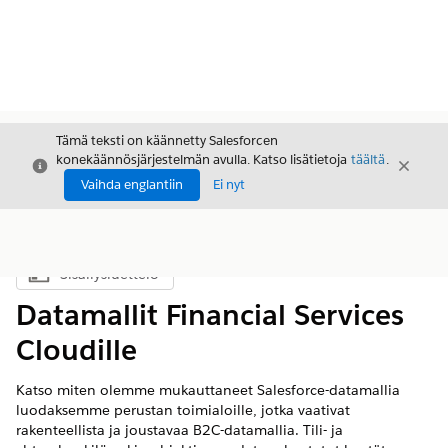
Tämä teksti on käännetty Salesforcen
konekäännösjärjestelmän avulla. Katso lisätietoja
täältä
.
Sulje
Sulje
Sulje
Vaihda englantiin
Ei nyt
Sisällysluettelo
Näytä sisällysluettelo
Datamallit Financial Services
Cloudille
Katso miten olemme mukauttaneet Salesforce-datamallia
luodaksemme perustan toimialoille, jotka vaativat
rakenteellista ja joustavaa B2C-datamallia. Tili- ja