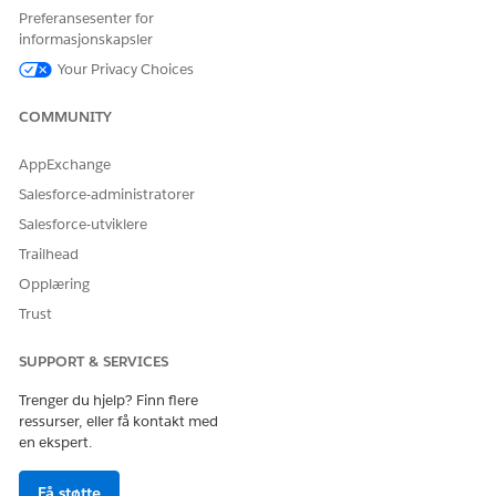
Preferansesenter for
medlemmene ved å oppsummere informasjon om dem.
informasjonskapsler
Du kan utvide en gruppe med tilpassede felt og mer.
Your Privacy Choices
Hva er en relasjon i Financial Services Cloud?
I tillegg til å registrere komplekse, flerparts relasjoner ved
COMMUNITY
bruk av grupper, modellerer Financial Services Cloud også
én-til-én-relasjoner mellom personer og virksomheter.
AppExchange
Disse relasjonene hjelper deg å forstå innflytelsessfer og
Salesforce-administratorer
kontrollområder.
Salesforce-utviklere
Hvordan modelleres arbeid og utdanning i Financial
Trailhead
Services Cloud?
Tilpassede objekter representerer ansettelses- og
Opplæring
utdanningsinformasjon. I den individuelle modellen er
Trust
disse objektene relatert til kontaktobjektet.
SUPPORT & SERVICES
Hvordan modelleres identifikasjonsdokumenter, andre
aktiva, forpliktelser, mål og omsetning i Financial Services
Trenger du hjelp? Finn flere
Cloud?
ressurser, eller få kontakt med
Tilpassede objekter brukes til å representere andre aktiva,
en ekspert.
forpliktelser og mål. I den individuelle modellen er disse
objektene relatert til kontoobjektet.
Få støtte