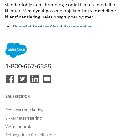
standardobjektene Konto og Kontakt lar oss modellere
klienter. Med nye tilpassede objekter kan vi modellere
klientfinansiering, relasjonsgrupper og mer.
Financial Services Cloud-datamodeller
Lær om objektene og relasjonene i Financial Services
Cloud-datamodellen som representerer en person,
sammen med deres relasjoner og økonomiske aktiviteter.
Hvordan modelleres en person i Financial Services Cloud?
Financial Services Cloud representerer en person på en av
1-800-667-6389
to måter: personkontoer eller den individuelle modellen.
Personkontoer gir bedre støtte for B2C-aktiviteter for de
fleste organisasjoner og er aktivert i FSC-
prøveorganisasjoner og nye installasjoner. Salesforce
støtter bare den individuelle modellen for FSC-
SALESFORCE
organisasjoner med eksisterende individuelle
modellimplementasjoner.
Personvernerklæring
Sikkerhetserklæring
Hva er en gruppe i Financial Services Cloud?
En gruppe gir innsikt i en kundes økonomiske sirkler, som
Vilkår for bruk
en husholdning med familiemedlemmer og profesjonelle
Retningslinjer for deltakelse
tilkoblinger. En gruppe gir en generell oversikt over