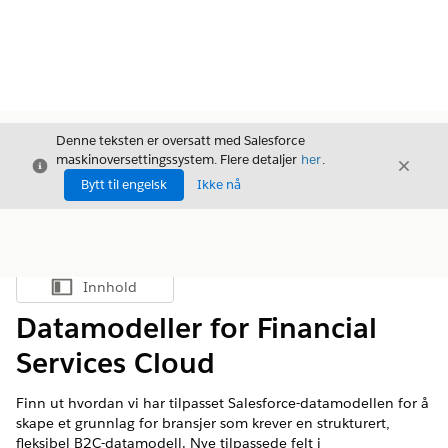
Denne teksten er oversatt med Salesforce
maskinoversettingssystem. Flere detaljer
her
.
Avslutt
Avslut
Avslutt
Bytt til engelsk
Ikke nå
Innhold
Vis innholdsfortegnelse
Datamodeller for Financial
Services Cloud
Finn ut hvordan vi har tilpasset Salesforce-datamodellen for å
skape et grunnlag for bransjer som krever en strukturert,
fleksibel B2C-datamodell. Nye tilpassede felt i