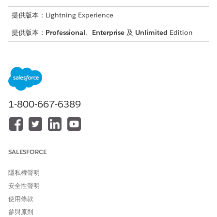
提供版本：Lightning Experience
提供版本：
Professional
、
Enterprise
及
Unlimited
Edition
物件
標準或自訂
代表
記錄類型
教育
自訂
教育程度的詳
細資料。
職業
自訂
就業歷程記錄
1-800-667-6389
的詳細資料。
SALESFORCE
此文章是否解決您的問題？
請讓我們知道，以便我們改進！
隱私權聲明
是
否
安全性聲明
使用條款
參與原則