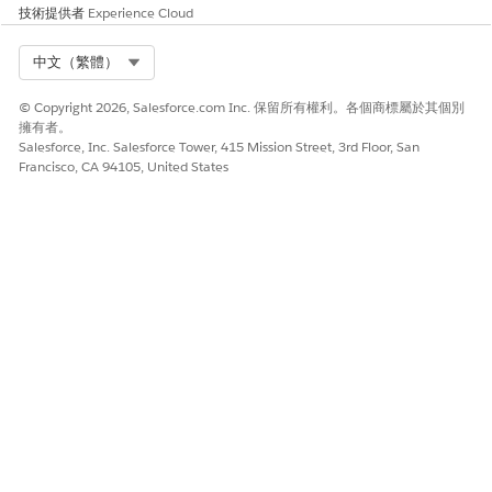
技術提供者
Experience Cloud
Select Org
中文（繁體）
© Copyright 2026, Salesforce.com Inc. 保留所有權利。各個商標屬於其個別
擁有者。
Salesforce, Inc. Salesforce Tower, 415 Mission Street, 3rd Floor, San
Francisco, CA 94105, United States