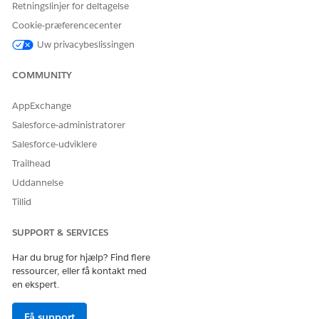
OBJEKT
STANDARD
REPRÆSENT
REGISTRERI
Retningslinjer for deltagelse
ELLER
ERER
NGSTYPER
Cookie-præferencecenter
TILPASSET
Uw privacybeslissingen
Emne
Standard
Detaljer for
Generelt
emner, der
Henvisni
COMMUNITY
er leveret af
ng
kunder,
Pensions
medarbejder
planlægn
AppExchange
e og
ing
Salesforce-administratorer
tilknyttede.
Salesforce-udviklere
Salgsmuligh
Standard
Detaljer for
Generelt
Trailhead
ed
salgsmulighe
Salgsmuli
der til at
ghed
Uddannelse
sælge
(wallet
Tillid
kunder nye
share)
produkter
Pensions
eller
planlægn
SUPPORT & SERVICES
tjenester.
ing
Har du brug for hjælp? Find flere
ressourcer, eller få kontakt med
en ekspert.
LØSTE DENNE ARTIKEL DIT PROBLEM?
Få support