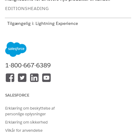
EDITIONSHEADING
Tilgængelig i: Lightning Experience
Tilgængelig i:
Professional
,
Enterprise
og
Unlimited
Edition
Ved at bruge henvisningsregistreringstypen på objektet Emne
kan brugere oprette og automatisk distribuere henvisninger
baseret på en kundes udtrykte interesse.
1-800-667-6389
Mange andre Salesforce-standardobjekter bruges
BEMÆRK
SALESFORCE
til at levere funktionerne i Financial Services Cloud. Du kan
udforske den fulde Salesforce-datamodel ved brug af
Erklæring om beskyttelse af
skemakonstruktøren
eller få mere at vide fra
Salesforce
personlige oplysninger
Architects
.
Erklæring om sikkerhed
Vilkår for anvendelse