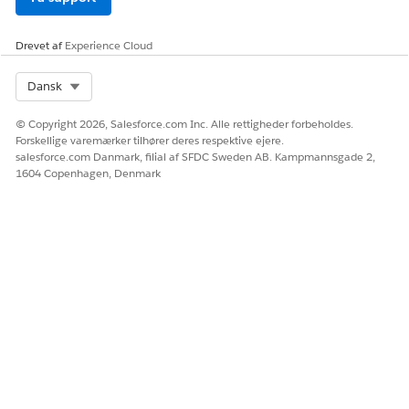
Giv os besked, så vi kan forbedre os!
Drevet af
Experience Cloud
Ja
Nej
Select Org
Dansk
© Copyright 2026, Salesforce.com Inc. Alle rettigheder forbeholdes.
Forskellige varemærker tilhører deres respektive ejere.
salesforce.com Danmark, filial af SFDC Sweden AB. Kampmannsgade 2,
1604 Copenhagen, Denmark