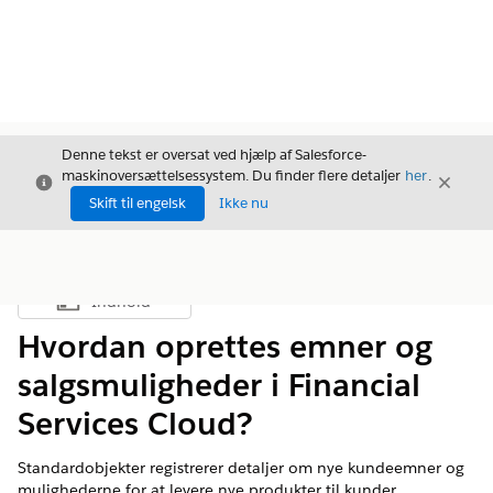
Denne tekst er oversat ved hjælp af Salesforce-
maskinoversættelsessystem. Du finder flere detaljer
her
.
Luk
Luk
Luk
Skift til engelsk
Ikke nu
Indhold
Vis indholdsfortegnelse
Hvordan oprettes emner og
salgsmuligheder i Financial
Services Cloud?
Standardobjekter registrerer detaljer om nye kundeemner og
mulighederne for at levere nye produkter til kunder.