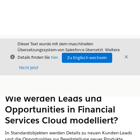
Dieser Text wurde mit dem maschinellen
Übersetzungssystem von Salesforce übersetzt. Weitere
Schließen
Schli
Details finden Sie
hier
.
Zu Englisch wechseln
Schließ
Nicht jetzt
Inhalt
Inhalt anzeigen
Wie werden Leads und
Opportunities in Financial
Services Cloud modelliert?
In Standardobjekten werden Details zu neuen Kunden-Leads
und die Opportunities zur Bereitstellung neuer Produkte