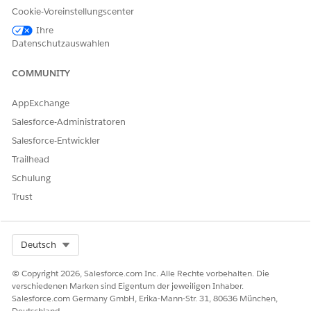
Cookie-Voreinstellungscenter
Ihre
OBJEKT
STANDARD
STELLT DAR
DATENSATZT
Datenschutzauswahlen
ODER
YPEN
BENUTZERDE
COMMUNITY
FINIERTE
Lead
Standard
Details zu
Allgemei
AppExchange
Leads, die
n
Salesforce-Administratoren
von Kunden,
Referral
Mitarbeitern
Einstellu
Salesforce-Entwickler
und
ngsplanu
Trailhead
Mitarbeitern
ng
bereitgestellt
Schulung
werden.
Trust
Opportunity
Standard
Details zu
Allgemei
den
n
Opportunitie
Opportu
Select Org
Deutsch
s, um
nity
Kunden
(Wallet
© Copyright 2026, Salesforce.com Inc. Alle Rechte vorbehalten. Die
neue
Share)
verschiedenen Marken sind Eigentum der jeweiligen Inhaber.
Produkte
Einstellu
Salesforce.com Germany GmbH, Erika-Mann-Str. 31, 80636 München,
oder Services
ngsplanu
Deutschland