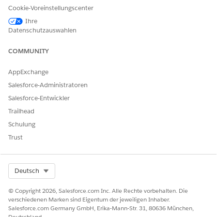
eiten
oder
ten
Cookie-Voreinstellungscenter
Sammlerstüc
Ihre
ke und
Datenschutzauswahlen
Verbindlichk
eiten wie
eine
COMMUNITY
Hypothek,
die nicht
AppExchange
anderweitig
Salesforce-Administratoren
im Finanz-
Account
Salesforce-Entwickler
dargestellt
Trailhead
sind.
Schulung
Finanzziel
Benutzerdefi
Das
niert
finanzielle
Trust
Ziel einer
Person, z. B.
Rente oder
Select Org
Deutsch
Hauskauf.
Identifikatio
Benutzerdefi
Details zu
© Copyright 2026, Salesforce.com Inc. Alle Rechte vorbehalten. Die
nsdokument
niert
Dokumenten
verschiedenen Marken sind Eigentum der jeweiligen Inhaber.
, die zur
Salesforce.com Germany GmbH, Erika-Mann-Str. 31, 80636 München,
Überprüfung
Deutschland