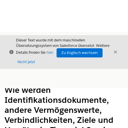
Dieser Text wurde mit dem maschinellen
Übersetzungssystem von Salesforce übersetzt. Weitere
Schließen
Schli
Details finden Sie
hier
.
Zu Englisch wechseln
Schließ
Nicht jetzt
Inhalt
Inhalt anzeigen
Wie werden
Identifikationsdokumente,
andere Vermögenswerte,
Verbindlichkeiten, Ziele und