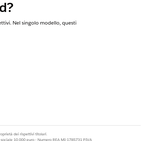
ud?
ettivi. Nel singolo modello, questi
TIPI DI RECORD
Asset
Responsabilità
e
prietà dei rispettivi titolari.
ale sociale 10.000 euro - Numero REA MI-1785731 P.IVA