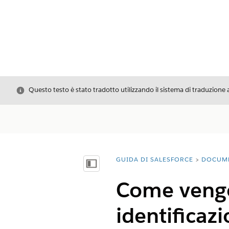
Chiudi
Questo testo è stato tradotto utilizzando il sistema di traduzione 
GUIDA DI SALESFORCE
DOCUM
Ti trovi qui:
Mostra sommario
Come vengo
identificazi