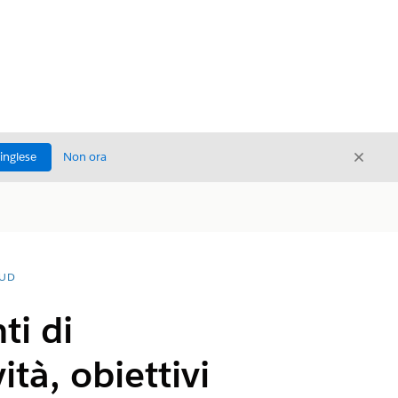
Chiud
'inglese
Non ora
Chiudi
OUD
i di
ità, obiettivi