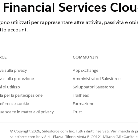
n Financial Services Clo
ono utilizzati per rappresentare altre attività, passività e obi
etto account.
STE
tning Experience
RCE
COMMUNITY
ssional Edition
,
Enterprise Edition
e
Unlimited Edition
a sulla privacy
AppExchange
va sulla protezione
Amministratori Salesforce
STANDARD O PERSONALIZZATO
RAPPRESENTA
 di utilizzo
Sviluppatori Salesforce
Personalizzata
Attività, ad esempio beni
da per la partecipazione
Trailhead
immobili o oggetti da
collezione, e passività, ad
eferenze cookie
Formazione
esempio un mutuo, che non
ue scelte in materia di privacy
Trust
sono altrimenti rappresentat
nell'account finanziario.
Personalizzata
L'obiettivo finanziario di una
© Copyright 2026, Salesforce.com Inc. Tutti i diritti riservati. Vari marchi di pro
persona, ad esempio la
salesforce.com Italy S.r.l., Piazza Filippo Meda 5, 20121 Milano (MI) Capit