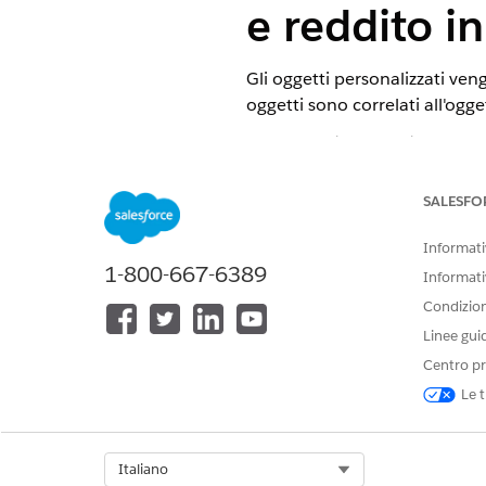
e reddito i
Gli oggetti personalizzati veng
oggetti sono correlati all'ogg
VERSIONI (EDITION) RICHIE
Disponibile nelle versioni: Ligh
SALESFO
Disponibile nelle versioni:
Profe
Informativ
1-800-667-6389
Informati
OGGETTO
Condizioni
Attività e passività
Linee gui
Centro pr
Le t
Obiettivo finanziario
Select Org
Italiano