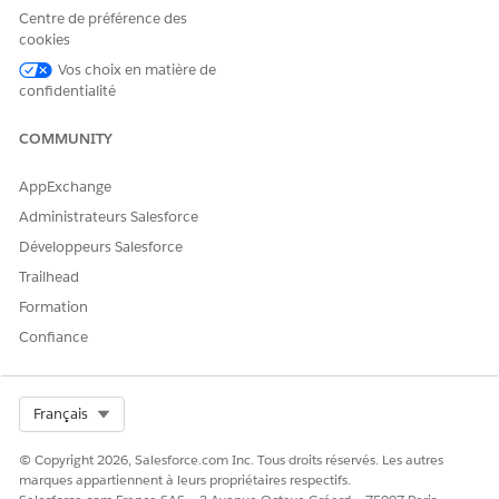
Le modèle individuel utilise une combinaison des objets
Centre de préférence des
standard Compte et Contact, couplés dans une
vue
cookies
d'objet
unifiée d'une personne. Les objets standard ont
Vos choix en matière de
été étendus avec des champs personnalisés, des types
confidentialité
d'enregistrement, et davantage.
COMMUNITY
VOIR ÉGALEMENT :
AppExchange
Comptes personnels
Considérations relatives à l'utilisation de comptes
Administrateurs Salesforce
personnels
Développeurs Salesforce
Person Accounts Implementation Guide
Trailhead
Formation
Confiance
CET ARTICLE A-T-IL RÉSOLU VOTRE PROBLÈME ?
Dites-nous ce que nous pouvons améliorer !
Select Org
Français
Oui
Non
© Copyright 2026, Salesforce.com Inc. Tous droits réservés. Les autres
marques appartiennent à leurs propriétaires respectifs.