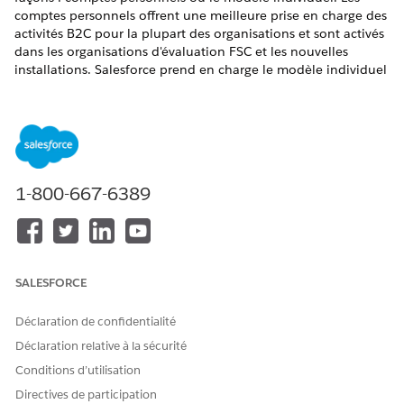
comptes personnels offrent une meilleure prise en charge des
activités B2C pour la plupart des organisations et sont activés
dans les organisations d'évaluation FSC et les nouvelles
installations. Salesforce prend en charge le modèle individuel
uniquement pour les organisations FSC avec des
implémentations de modèle individuel existantes.
ÉDITIONS REQUISES
Disponible avec : Lightning Experience
1-800-667-6389
Disponible avec :
Professional
Edition,
Enterprise
Edition et
Unlimited
Edition
Comptes personnels
Les comptes personnels stockent des informations sur une
SALESFORCE
personne en combinant certains champs de compte et de
contact dans une expérience d'objet unique. Pour les
Déclaration de confidentialité
utilisateurs, un enregistrement de compte personnel est
Déclaration relative à la sécurité
affiché et fonctionne comme un enregistrement unique.
Conditions d’utilisation
Le modèle Individu
Directives de participation