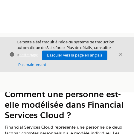
Ce texte a été traduit à l’aide du système de traduction
automatique de Salesforce. Plus de détails, consultez
Fermer
Ferme
<
cette page
.
Basculer vers la page en anglais
Fermer
Pas maintenant
Table des
Afficher la table des matières
matières
Comment une personne est-
elle modélisée dans Financial
Services Cloud ?
Financial Services Cloud représente une personne de deux
façons : comptes personnels ou le modèle individuel. Les