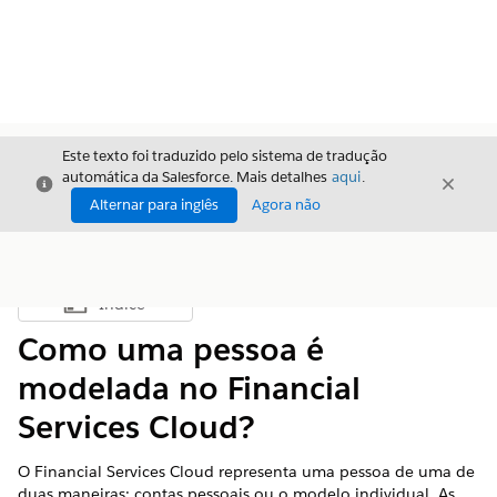
Este texto foi traduzido pelo sistema de tradução
automática da Salesforce. Mais detalhes
aqui
.
Fechar
Fecha
Fechar
Alternar para inglês
Agora não
Índice
Mostrar índice
Como uma pessoa é
modelada no Financial
Services Cloud?
O Financial Services Cloud representa uma pessoa de uma de
duas maneiras: contas pessoais ou o modelo individual. As