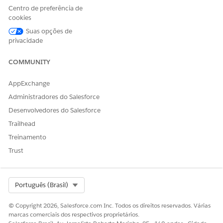
O modelo individual usa uma combinação dos objetos
Centro de preferência de
padrão Conta e Contato, acoplados em uma
visão de
cookies
objeto unificada
de uma pessoa. Os objetos padrão
Suas opções de
foram estendidos com campos personalizados, tipos de
privacidade
registro e muito mais.
COMMUNITY
CONSULTE TAMBÉM:
AppExchange
Contas pessoais
Considerações sobre o uso de contas pessoais
Administradores do Salesforce
Guia de implementação de Contas pessoais
Desenvolvedores do Salesforce
Trailhead
Treinamento
ESTE ARTIGO RESOLVEU SEU PROBLEMA?
Trust
Diga-nos para podermos melhorar!
Sim
Não
Select Org
Português (Brasil)
© Copyright 2026, Salesforce.com Inc. Todos os direitos reservados. Várias
marcas comerciais dos respectivos proprietários.