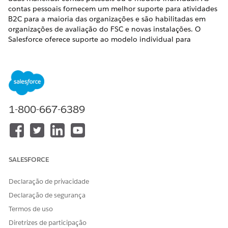
contas pessoais fornecem um melhor suporte para atividades
B2C para a maioria das organizações e são habilitadas em
organizações de avaliação do FSC e novas instalações. O
Salesforce oferece suporte ao modelo individual para
organizações do FSC apenas com implementações de modelo
individuais existentes.
EDIÇÕES OBRIGATÓRIAS
Disponível em: Lightning Experience
1-800-667-6389
Disponível em:
Professional
,
Enterprise
e
Unlimited
Editions
Contas pessoais
As contas pessoais armazenam informações sobre uma
SALESFORCE
pessoa combinando determinados campos de conta e
contato em uma única experiência de objeto. Para
Declaração de privacidade
usuários finais, um registro de conta pessoal aparece e
Declaração de segurança
funciona como um único registro.
Termos de uso
O modelo individual
Diretrizes de participação