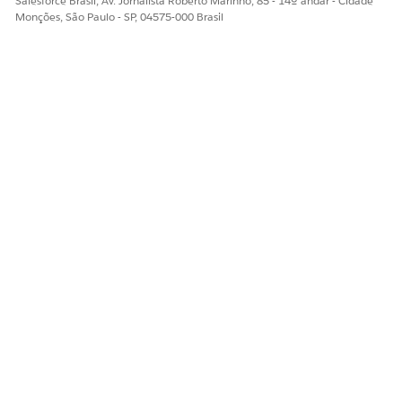
Salesforce Brasil, Av. Jornalista Roberto Marinho, 85 - 14º andar - Cidade
Monções, São Paulo - SP, 04575-000 Brasil