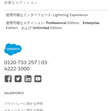
必要なエディション
使用可能なインターフェース: Lightning Experience
使用可能なエディション:
Professional
Edition、
Enterprise
Edition、および
Unlimited
Edition
関係者リレーショングループの詳細については、「公共セ
メモ
0120-733-257 | 03-
クターソリューションでの関係者リレーショングループの
管
4222-1000
理」
を参照してください。
FSCGetRecordTypeOfAccount Data Mapper Extract
金融口座の種別が個人口座か世帯かを決定します。
SALESFORCE
コール元:
プライバシーに関する声明
GetGoalsBasedOnAccountRecordType Integration
セキュリティに関する声明