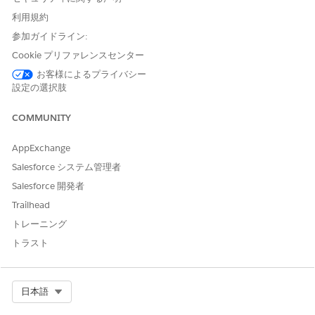
Procedure
利用規約
参加ガイドライン:
FSCTransformPicklistValues データマッパー変換
Cookie プリファレンスセンター
表示する [状況] および [優先度] 選択リスト値を変換します。
お客様によるプライバシー
コール元:
設定の選択肢
GetGoalsBasedOnAccountRecordType Integration
COMMUNITY
Procedure
GetFinancialAccountAndFinancialGoalDetails Integration
AppExchange
Procedure
Salesforce システム管理者
FSCGetFinancialGoals Data Mapper Extract
Salesforce 開発者
現在の個人取引先または世帯レコードに関連するすべての財務目
Trailhead
標レコードを取得します。
トレーニング
コール元:
トラスト
GetFinancialGoalsForAccount Integration Procedure
Select Org
日本語
FSCAddActionsToGoalObject データマッパー変換