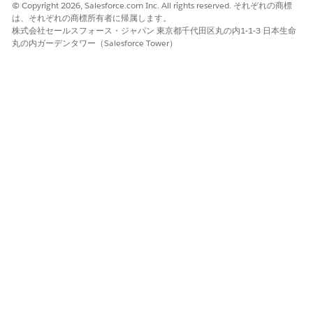
Goal FlexCard インスタンスで使用する [編集] および [削除] アク
© Copyright 2026, Salesforce.com Inc. All rights reserved. それぞれの商標
ションを各財務目標レコードに追加します。
は、それぞれの商標所有者に帰属します。
株式会社セールスフォース・ジャパン 東京都千代田区丸の内1-1-3 日本生命
コール元:
丸の内ガーデンタワー（Salesforce Tower）
GetFinancialGoalsForAccount Integration Procedure
FSCGetActionsAccess Data Mapper Extract
FinancialGoal および FinancialGoalParty オブジェクトのアクシ
ョンを編集または削除するアクセス権がユーザーに付与されてい
るかどうかを確認します。
コール元:
GetActionsForGoals インテグレーション手順
FSCReturnMembersInfoList Data Mapper Transform
メンバーデータをリストに変換します。
コール元:
GetAllMembersForGoal Integration Procedure