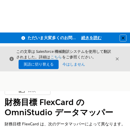
ただいま大変多くのお問い合わせをいただいており、ご連絡までにお時間を頂戴しております
続きを読む
Clo
この文章は Salesforce 機械翻訳システムを使用して翻訳
されました。詳細は
こちら
をご参照ください。
閉じる
閉じ
閉じる
英語に切り替える
今はしません
目次
目次を表示
財務目標 FlexCard の
OmniStudio データマッパー
財務目標 FlexCard は、次のデータマッパーによって異なります。