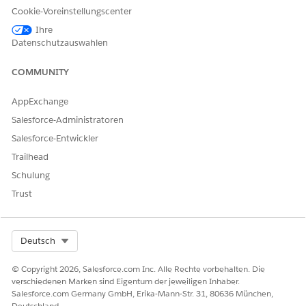
GetGoalDetails Integrationsverfahren
Cookie-Voreinstellungscenter
Ihre
FSCGetMemberInfo-Datenzuordnungsextrakt
Datenschutzauswahlen
Ruft Namen, Haushalt und Kontaktdaten für ein Mitglied ab.
COMMUNITY
Angerufen von:
AppExchange
GetMemberDetails Integrationsverfahren
Salesforce-Administratoren
FSCConvertObjectToList-
Salesforce-Entwickler
Datenzuordnungstransformation
Trailhead
Konvertiert ein einzelnes Objekt in ein einzelnes
Schulung
Listenelement.
Trust
Angerufen von:
GetNewMember Integration Procedure
Select Org
Deutsch
(Integrationsverfahren für GetNewMember)
© Copyright 2026, Salesforce.com Inc. Alle Rechte vorbehalten. Die
Laden der FSCSaveGoal-Datenzuordnung
verschiedenen Marken sind Eigentum der jeweiligen Inhaber.
Salesforce.com Germany GmbH, Erika-Mann-Str. 31, 80636 München,
Speichert ein neues oder bearbeitetes Finanzziel.
Deutschland