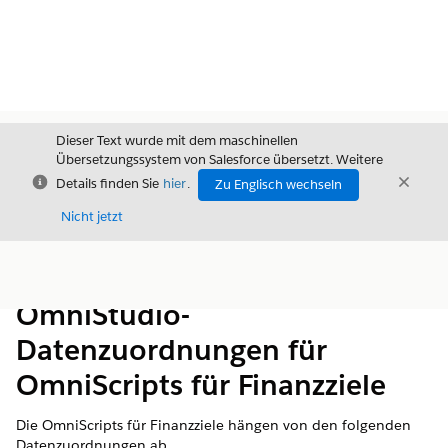
Dieser Text wurde mit dem maschinellen
Übersetzungssystem von Salesforce übersetzt. Weitere
Schließen
Schli
Details finden Sie
hier
.
Zu Englisch wechseln
Schließ
Nicht jetzt
Inhalt
Inhalt anzeigen
OmniStudio-
Datenzuordnungen für
OmniScripts für Finanzziele
Die OmniScripts für Finanzziele hängen von den folgenden
Datenzuordnungen ab.