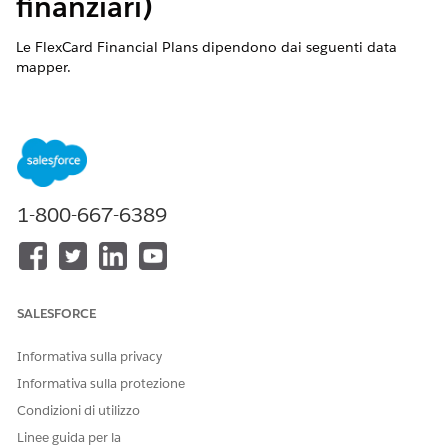
finanziari)
Le FlexCard Financial Plans dipendono dai seguenti data
mapper.
VERSIONI (EDITION) RICHIESTE
Disponibile nelle versioni: Lightning Experience
Disponibile nelle versioni:
Professional Edition
,
Enterprise
Edition
e
Unlimited Edition
1-800-667-6389
SALESFORCE
Per ulteriori informazioni sul gruppo di relazione con
NOTA
la parte, vedere
Gestione del gruppo di relazione con la
Informativa sulla privacy
parte nelle soluzioni per il settore pubblico
.
Informativa sulla protezione
Condizioni di utilizzo
FSCGetFinancialPlanFromList Data Mapper Transform
Linee guida per la