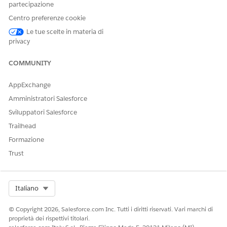
partecipazione
Recuperare il piano finanziario con l'ID specificato da un
elenco di piani finanziari.
Centro preferenze cookie
Le tue scelte in materia di
Chiamato da: FSCFinancialPlanDetails FlexCard
privacy
FSCFinancialGoalRemoveDuplicateGoal Data Mapper
COMMUNITY
Transform
Trasforma l'elenco degli obiettivi finanziari per un piano
AppExchange
finanziario. Rimuovere gli obiettivi duplicati dalla FlexCard
Amministratori Salesforce
FSCFinancialPlanFinancialGoals.
Sviluppatori Salesforce
Chiamato da: FSCFinancialPlanFinancialGoals FlexCard
Trailhead
Estratto mappatore di dati
Formazione
FSCReturnIdIfPartyRelationshipGroup
Trust
Restituisce True se la pagina di record corrente è per un
PartyRelationshipGroup.
Select Org
Italiano
Chiamato da: GetFinancialPlansForAccount Integration
Procedure
© Copyright 2026, Salesforce.com Inc. Tutti i diritti riservati. Vari marchi di
proprietà dei rispettivi titolari.
FSCGetFinancialPlansForAccount Data Mapper Extract