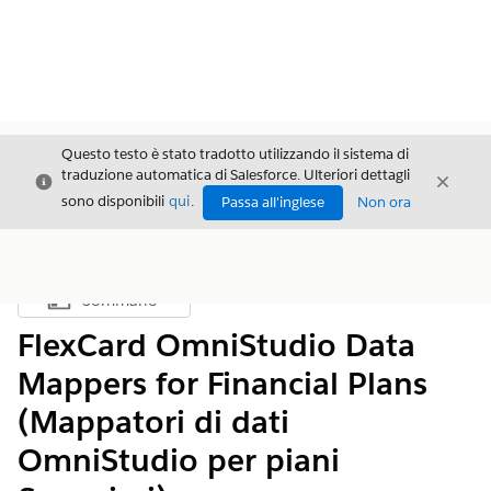
Questo testo è stato tradotto utilizzando il sistema di
traduzione automatica di Salesforce. Ulteriori dettagli
Chiudi
Chiud
Chiudi
sono disponibili
qui
.
Passa all'inglese
Non ora
Sommario
Mostra sommario
FlexCard OmniStudio Data
Mappers for Financial Plans
(Mappatori di dati
OmniStudio per piani