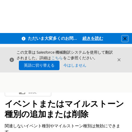
ただいま大変多くのお問い合わせをいただいており、ご連絡までにお時間を頂戴しております
続きを読む
Clo
この文章は Salesforce 機械翻訳システムを使用して翻訳
されました。詳細は
こちら
をご参照ください。
閉じる
閉じ
閉じる
英語に切り替える
今はしません
目次
目次を表示
イベントまたはマイルストーン
種別の追加または削除
関連しないイベント種別やマイルストーン種別は無効にできま
す。