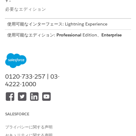
必要なエディション
使用可能なインターフェース: Lightning Experience
使用可能なエディション:
Professional
Edition、
Enterprise
Edition、および
Unlimited
Edition
[設定] から
オブジェクトマネージャー
を開きます。
[クイック検索] ボックスに「
」と入力し、
個人ライフイベント
[
個人ライフイベント
] を選択します。
0120-733-257 | 03-
4222-1000
マイルストーン種別を無効にするには、[
ビジネスマイ
メモ
ルストーン]
を選択します。
SALESFORCE
[項目とリレーション]
をクリックし、
[イベント種別]
または
プライバシーに関する声明
[マイルストーン種別]
を選択します。
セキュリティに関する声明