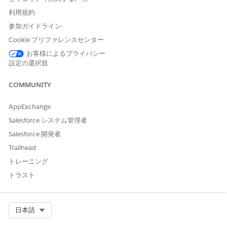
[イベント種別] 選択リスト値または [マイルストーン種別] 選
択リスト値で、無効化する値の横にある
[無効化]
をクリック
利用規約
します。
参加ガイドライン:
無効化されているイベント種別またはマイルストーン種別を有
Cookie プリファレンスセンター
効にするには、値の横にある
[有効化]
をクリックします。
変更内容を保存します。
お客様によるプライバシー
設定の選択肢
COMMUNITY
この記事で問題は解決されましたか?
AppExchange
ご意見をお待ちしております。
Salesforce システム管理者
はい
いいえ
Salesforce 開発者
Trailhead
トレーニング
トラスト
Select Org
日本語