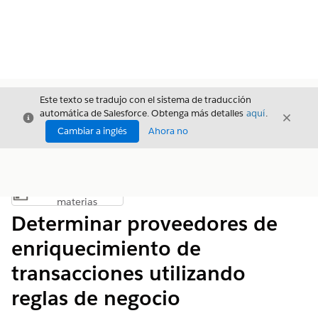
Este texto se tradujo con el sistema de traducción
automática de Salesforce. Obtenga más detalles
aquí
.
Cerrar
Cerrar
Cerrar
Cambiar a inglés
Ahora no
Índice de
Mostrar índice de materias
materias
Determinar proveedores de
enriquecimiento de
transacciones utilizando
reglas de negocio