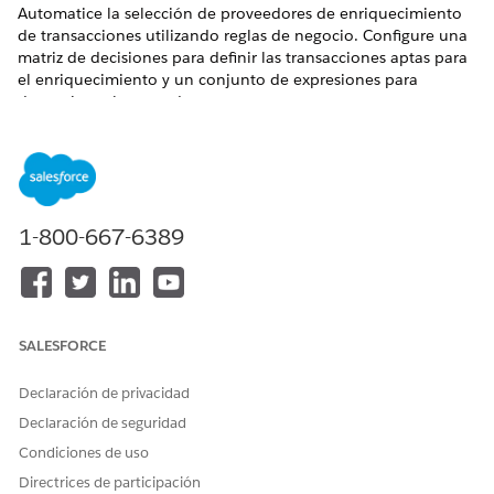
Automatice la selección de proveedores de enriquecimiento
de transacciones utilizando reglas de negocio. Configure una
matriz de decisiones para definir las transacciones aptas para
el enriquecimiento y un conjunto de expresiones para
determinar el proveedor correcto.
EDICIONES NECESARIAS
Disponible en: Lightning Experience
Disponible en:
Professional Edition
,
Enterprise Edition
y
1-800-667-6389
Unlimited Edition
PERMISOS DE USUARIO NECESARIOS
Para guardar una plantilla
Diseñador de motor de
SALESFORCE
de conjunto de expresiones
reglas
como una versión de
Declaración de privacidad
conjunto de expresiones:
Declaración de seguridad
Para utilizar tablas de
Tiempo de ejecución del
Condiciones de uso
decisiones en el Motor de
motor de reglas
reglas de negocio y ejecutar
Directrices de participación