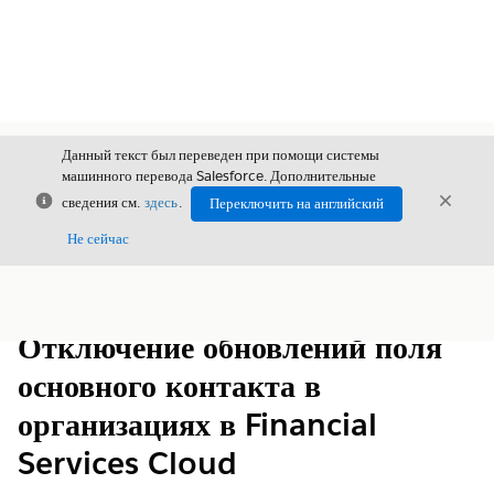
Данный текст был переведен при помощи системы
машинного перевода Salesforce. Дополнительные
Закрыть
Закры
сведения см.
здесь
.
Переключить на английский
Закрыт
Не сейчас
Содержание
Показать содержание
Отключение обновлений поля
основного контакта в
организациях в Financial
Services Cloud