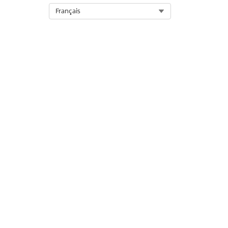
Select Org
Français