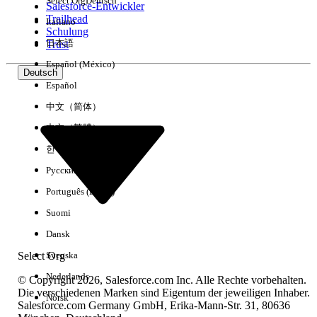
Select Org
Deutsch
Salesforce-Entwickler
Trailhead
Italiano
Erfahrung
Schulung
日本語
Trust
Español (México)
Deutsch
Español
Alle löschen
Fertig
中文（简体）
中文（繁體）
한국어
Русский
Português (Brasil)
Suomi
Dansk
Select Org
Svenska
Nederlands
© Copyright 2026, Salesforce.com Inc. Alle Rechte vorbehalten.
Die verschiedenen Marken sind Eigentum der jeweiligen Inhaber.
Norsk
Salesforce.com Germany GmbH, Erika-Mann-Str. 31, 80636
Keine Ergebnisse