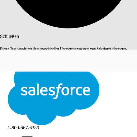
Suche
Schließen
Dieser Text wurde mit dem maschinellen Übersetzungssystem von Salesforce übersetzt.
Zu Englisch wechseln
Nicht jetzt
Weitere Details finden Sie
hier
.
Schließen
Schließen
1-800-667-6389