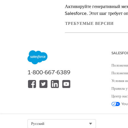
Активируйте генеративный мех
Salesforce. Этот шаг требует 
ТРЕБУЕМЫЕ ВЕРСИИ
Доступно в версиях: Lightning Ex
Доступно в версиях: Версии
Enter
SALESFO
Положени
1-800-667-6389
Для включения проверки документ
Положение
интеллекта:
Условия и
Правила у
Центр нас
You
Select Org
Русский