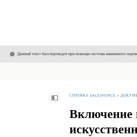
Закрыть
Данный текст был переведен при помощи системы машинного перево
СПРАВКА SALESFORCE
ДОКУМ
Вы находитесь здесь:
Показать содержание
Включение 
искусственн