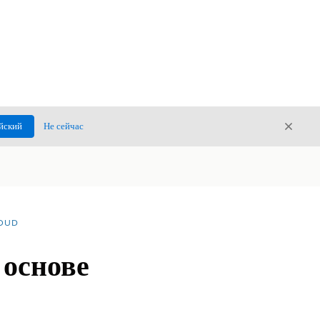
Закры
йский
Не сейчас
Закрыт
LOUD
 основе