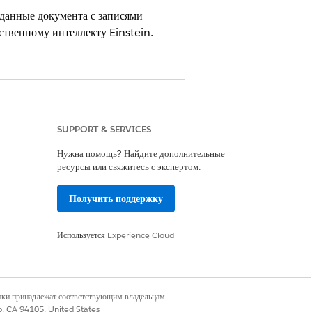
данные документа с записями
ственному интеллекту Einstein.
SUPPORT & SERVICES
Нужна помощь? Найдите дополнительные
ресурсы или свяжитесь с экспертом.
 Comprehensive ИЛИ FSC Sales
Получить поддержку
Используется
Experience Cloud
al Service
ка документа
наки принадлежат соответствующим владельцам.
co, CA 94105, United States