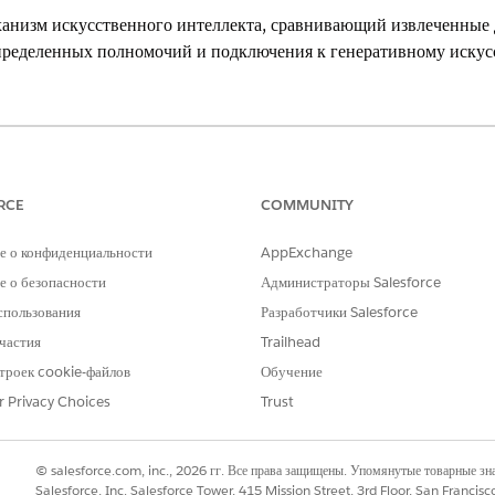
анизм искусственного интеллекта, сравнивающий извлеченные 
определенных полномочий и подключения к генеративному искус
perience.
prise
и
Unlimited
с включенной Financial Services Cloud.
RCE
COMMUNITY
ТРЕБУЕМЫЕ ПОЛНОМОЧИЯ ПОЛЬЗОВАТЕЛЯ
е о конфиденциальности
AppExchange
ов на основе искусственного
Financial Services Cloud
 о безопасности
Администраторы Salesforce
ИЛИ FSC Service
спользования
Разработчики Salesforce
частия
Trailhead
И
троек cookie-файлов
Обучение
Аддон Einstein for Financi
r Privacy Choices
Trust
И
Элемент контрольного спис
© salesforce.com, inc., 2026 гг. Все права защищены. Упомянутые товарные з
Salesforce, Inc. Salesforce Tower, 415 Mission Street, 3rd Floor, San Francis