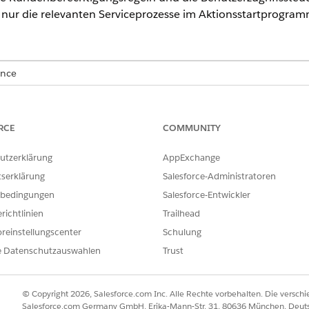
nur die relevanten Serviceprozesse im Aktionsstartprogram
ence
nlimited Edition mit den
erforderlichen Lizenzen
rieren von Anspruchsregeln und Benutzerzugriffssteuerung für Se
RCE
COMMUNITY
chsregeln und der Zugriffssteuerung für Ihre Serviceprozesse müsse
gbar machen. Sie können Serviceprozesse als Produkte auflisten, in
utzerklärung
AppExchange
er Produktkatalogverwaltung synchronisieren. Lesen Sie vor dem Sy
tserklärung
Salesforce-Administratoren
ie folgenden Überlegungen.
bedingungen
Salesforce-Entwickler
Anspruchsregeln und Benutzerzugriffssteuerung für Serviceprozesse
richtlinien
Trailhead
s Serviceprozessprodukte auf und erfahren Sie, wie Sie Anspruchsr
reinstellungscenter
Schulung
und Benutzern werden im Aktionsstartprogramm auf einer Datensat
e angezeigt, für die sie qualifiziert sind. Sie können überprüfen, 
e Datenschutzauswahlen
Trust
© Copyright 2026, Salesforce.com Inc. Alle Rechte vorbehalten. Die versch
Salesforce.com Germany GmbH, Erika-Mann-Str. 31, 80636 München, Deut