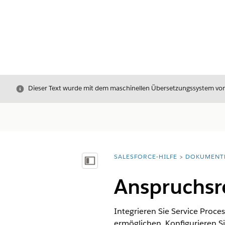
Schließen
Dieser Text wurde mit dem maschinellen Übersetzungssystem von S
SALESFORCE-HILFE
DOKUMENT
Sie befinden sich hier:
Inhalt anzeigen
Anspruchsre
Integrieren Sie Service Proce
ermöglichen. Konfigurieren S