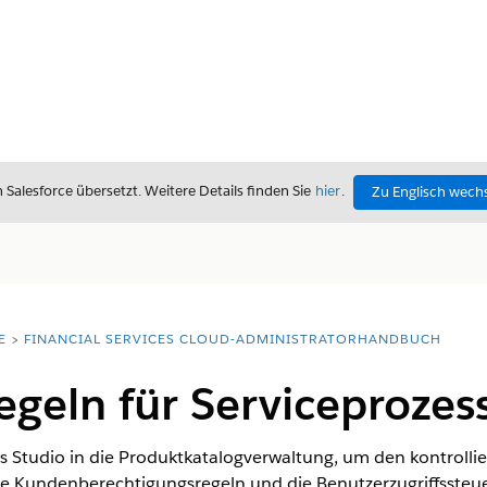
alesforce übersetzt. Weitere Details finden Sie
hier
.
Zu Englisch wech
E
FINANCIAL SERVICES CLOUD-ADMINISTRATORHANDBUCH
geln für Serviceprozes
ss Studio in die Produktkatalogverwaltung, um den kontrollier
ie Kundenberechtigungsregeln und die Benutzerzugriffssteue