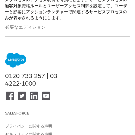
顧客対象資格ルールとユーザーアクセス制御を設定して、ユーザ
ーと顧客にアクションランチャーで関連するサービスプロセスの
みが表示されるようにします。
必要なエディション
使用可能なインターフェース: Lightning Experience
使用可能なエディション: Enterprise Edition および Unlimited
Edition (
必要なライセンス
付属)
サービスプロセスの対象資格ルールとユーザーアクセス制御を
0120-733-257 | 03-
設定するための前提条件
4222-1000
サービスプロセスの対象資格ルールとアクセス制御を設定する
には、まずサービスプロセスをサービスプロセス商品として利
用できるようにする必要があります。Service Process Studio
のサービスプロセス定義を商品カタログ管理に同期すること
で、サービスプロセスを商品としてリストできます。サービス
SALESFORCE
プロセス定義を同期する前に、次の考慮事項を確認してくださ
い。
プライバシーに関する声明
例: サービスプロセスの対象資格ルールとユーザーアクセス制
セキュリティに関する声明