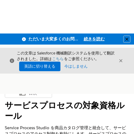
ただいま大変多くのお問い合わせをいただいており、ご連絡までにお時間を頂戴しております
続きを読む
Clo
この文章は Salesforce 機械翻訳システムを使用して翻訳
されました。詳細は
こちら
をご参照ください。
閉じる
閉じ
閉じる
英語に切り替える
今はしません
目次
目次を表示
サービスプロセスの対象資格ル
ール
Service Process Studio を商品カタログ管理と統合して、サービ
スプロセスのアクセス制御を有効にします。サービスプロセスの