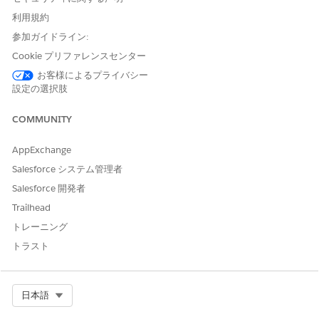
御の設定
利用規約
サービスプロセスをサービスプロセス商品としてリストし、こ
れらのサービスプロセス商品の対象資格ルールを設定する方法
参加ガイドライン:
をリストします。顧客とユーザーには、個人取引先のレコード
Cookie プリファレンスセンター
詳細ページのアクションランチャーで適格なサービスプロセス
お客様によるプライバシー
商品のみが表示されます。対象資格ルールが期待どおりに機能
設定の選択肢
するかどうかを確認できます。
COMMUNITY
AppExchange
この記事で問題は解決されましたか?
Salesforce システム管理者
ご意見をお待ちしております。
Salesforce 開発者
Trailhead
はい
いいえ
トレーニング
トラスト
Select Org
日本語