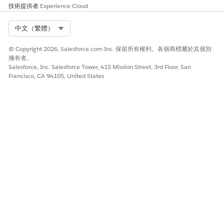
技術提供者
Experience Cloud
Select Org
中文（繁體）
© Copyright 2026, Salesforce.com Inc. 保留所有權利。各個商標屬於其個別
擁有者。
Salesforce, Inc. Salesforce Tower, 415 Mission Street, 3rd Floor, San
Francisco, CA 94105, United States