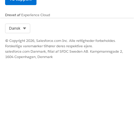
LØSTE DENNE ARTIKEL DIT PROBLEM?
Drevet af
Experience Cloud
Giv os besked, så vi kan forbedre os!
Ja
Nej
Select Org
Dansk
© Copyright 2026, Salesforce.com Inc. Alle rettigheder forbeholdes.
Forskellige varemærker tilhører deres respektive ejere.
salesforce.com Danmark, filial af SFDC Sweden AB. Kampmannsgade 2,
1604 Copenhagen, Denmark