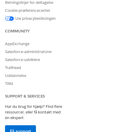
Retningslinjer for deltagelse
Cookie-præferencecenter
Uw privacybeslissingen
Meddelelsesskabelonen Mail om lukning af anmodning om
transaktionsdiskussion bruger felter fra
COMMUNITY
konfliktelementregistreringen til at hente de konfliktrelaterede
data fra Salesforce.
AppExchange
Salesforce-administratorer
Salesforce-udviklere
Trailhead
Uddannelse
Du kan administrere og tilpasse mailmeddelelsesskabeloner i
Tillid
Promptkonstruktør.
SUPPORT & SERVICES
RELATED INFORMATION HTML
Har du brug for hjælp? Find flere
Promptkonstruktør
ressourcer, eller få kontakt med
Opret en meddelelsesskabelon
en ekspert.
Få support