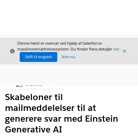
Denne tekst er oversat ved hjælp af Salesforce-
maskinoversættelsessystem. Du finder flere detaljer
her
.
Luk
Luk
Luk
Skift til engelsk
Ikke nu
Indhold
Vis indholdsfortegnelse
Skabeloner til
mailmeddelelser til at
generere svar med Einstein
Generative AI