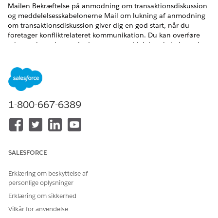
Mailen Bekræftelse på anmodning om transaktionsdiskussion
og meddelelsesskabelonerne Mail om lukning af anmodning
om transaktionsdiskussion giver dig en god start, når du
foretager konfliktrelateret kommunikation. Du kan overføre
relevant kontekst og de data, som meddelelsesskabeloner har
brug for, fra forskellige konfliktrelaterede registreringer og et
meddelelsesforløb.
EDITIONSHEADING
1-800-667-6389
Tilgængelig i: Lightning Experience
Tilgængelig i:
Ubegrænset
version, hvor Financial Services
Cloud er aktiveret
Meddelelsesskabelonen Mail om anmodning om bekræftelse
SALESFORCE
af transaktionsdiskussion bruger meddelelsesforløbet Hent
diskussion og Detaljer for diskussionselement til at hente de
Erklæring om beskyttelse af
konfliktrelaterede data fra Salesforce.
personlige oplysninger
Erklæring om sikkerhed
Vilkår for anvendelse