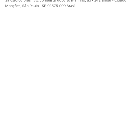
Salesforce Brasil, Av. Jornalista Roberto Marinho, 85 - 14º andar - Cidade
Monções, São Paulo - SP, 04575-000 Brasil
Diga-nos para podermos melhorar!
Sim
Não