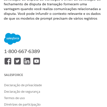
fechamento de disputa de transação fornecem uma
vantagem quando você realiza comunicações relacionadas a
disputa. Você pode infundir o contexto relevante e os dados
de que os modelos de prompt precisam de vários registros
relacionados a disputa e um fluxo de prompt.
EDIÇÕES OBRIGATÓRIAS
Disponível em: Lightning Experience
1-800-667-6389
Disponível em: Edição
Unlimited
em que o Financial
Services Cloud está habilitado
O modelo de prompt de email de confirmação de solicitação
de disputa de transação usa o fluxo de prompt Obter detalhes
do item da disputa e da disputa para extrair os dados
SALESFORCE
relacionados à disputa do Salesforce.
Declaração de privacidade
Declaração de segurança
Termos de uso
Diretrizes de participação