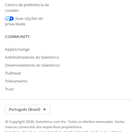
Centro de preferência de
O modelo de prompt de encerramento de email de
cookies
solicitação de disputa de transação usa campos do registro
Suas opções de
do item de disputa para recuperar os dados relacionados à
privacidade
disputa do Salesforce.
COMMUNITY
AppExchange
Administradores do Salesforce
Desenvolvedores do Salesforce
Você pode gerenciar e personalizar os modelos de prompts
Trailhead
de email no Criador de prompts.
Treinamento
Trust
CONSULTE TAMBÉM:
Criador de prompts
Criar um modelo de prompt
Select Org
Português (Brasil)
© Copyright 2026, Salesforce.com Inc. Todos os direitos reservados. Várias
marcas comerciais dos respectivos proprietários.
ESTE ARTIGO RESOLVEU SEU PROBLEMA?