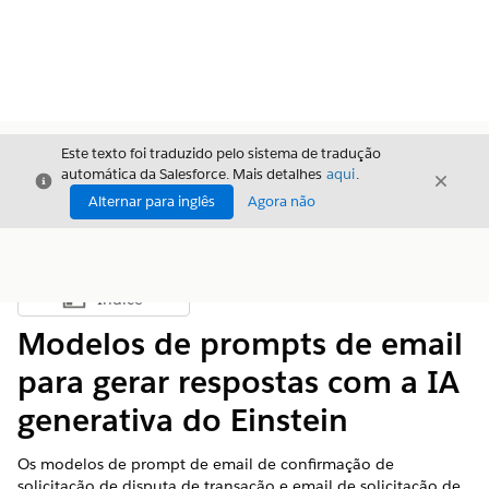
Este texto foi traduzido pelo sistema de tradução
automática da Salesforce. Mais detalhes
aqui
.
Fechar
Fecha
Fechar
Alternar para inglês
Agora não
Índice
Mostrar índice
Modelos de prompts de email
para gerar respostas com a IA
generativa do Einstein
Os modelos de prompt de email de confirmação de
solicitação de disputa de transação e email de solicitação de