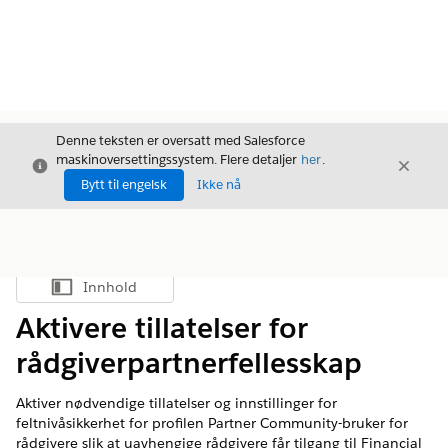
Denne teksten er oversatt med Salesforce
maskinoversettingssystem. Flere detaljer
her
.
Avslutt
Avslut
Avslutt
Bytt til engelsk
Ikke nå
Innhold
Vis innholdsfortegnelse
Aktivere tillatelser for
rådgiverpartnerfellesskap
Aktiver nødvendige tillatelser og innstillinger for
feltnivåsikkerhet for profilen Partner Community-bruker for
rådgivere slik at uavhengige rådgivere får tilgang til Financial