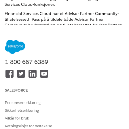
Services Cloud-funksjoner.
Financial Services Cloud har et Advisor Partner Community-
tillatelsessett. Pass på å tildele både Advisor Partner
Community-brukerprofilen og tillatelsessettet Advisor Partner
Community til dine uavhengige rådgivere.
1-800-667-6389
Fellesskapsbrukerprofiler brukes på Experience
MERK
Cloud-nettsteder.
SALESFORCE
Personvernerklæring
For å få tilgang til tillatelsessett skriver du inn
TIPS
Sikkerhetserklæring
i Hurtigsøk-feltet i Oppsett, og deretter
Tillatelsessett
Vilkår for bruk
velger du
Tillatelsessett
. Når du senere er klar til å tildele
tillatelsessettet til rådgiverpartnere, velger du
Behandle
Retningslinjer for deltakelse