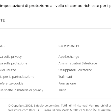
 impostazioni di protezione a livello di campo richieste per i pr
STE
tning Experience
tion
,
Enterprise Edition
e
Unlimited Edition
RCE
COMMUNITY
 creati o clonati, non al profilo Utente standard. Il profilo 
a sulla privacy
AppExchange
va sulla protezione
Amministratori Salesforce
nella casella Ricerca veloce, quindi selezionare
Profili
.
ili
 di utilizzo
Sviluppatori Salesforce
livello campo, selezionare
Visualizza
accanto a
Operazione
. Modific
da per la partecipazione
Trailhead
eferenze cookie
Formazione
livello campo, selezionare
Visualizza
accanto a
Evento
. Modificare l
ue scelte in materia di privacy
Trust
 tipo di record, verificare che le impostazioni predefinite di Event
 per impostazione predefinita, che le opportunità siano Opportunità
© Copyright 2026, Salesforce.com Inc. Tutti i diritti riservati. Vari marchi di pro
azioni siano Operazioni consulente per impostazione predefinita.
salesforce.com Italy S.r.l., Piazza Filippo Meda 5, 20121 Milano (MI) Capit