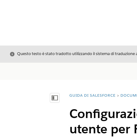
Chiudi
Questo testo è stato tradotto utilizzando il sistema di traduzione 
GUIDA DI SALESFORCE
DOCUM
Ti trovi qui:
Mostra sommario
Configurazi
utente per 