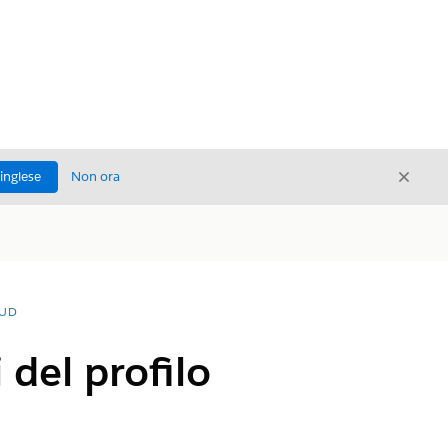
Chiud
'inglese
Non ora
Chiudi
OUD
 del profilo