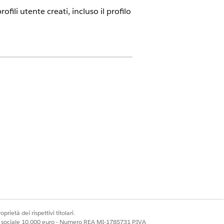
ofili utente creati, incluso il profilo
Utente standard non ha accesso alle
are l'operazione e abilitare l'accesso in
'evento e abilitare l'accesso in lettura
i siano Evento consulente, che i lead
 (quota di portafoglio) per impostazione
prietà dei rispettivi titolari.
ale sociale 10.000 euro - Numero REA MI-1785731 P.IVA