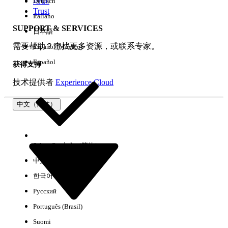
培训
Deutsch
Trust
Italiano
SUPPORT & SERVICES
日本語
全部清除
完成
需要帮助？查找更多资源，或联系专家。
Español (México)
Español
获得支持
技术提供者
Experience Cloud
中文（简体）
Select Org
中文（简体）
中文（繁体）
한국어
Русский
没有结果
Português (Brasil)
以下是一些搜索提示
Suomi