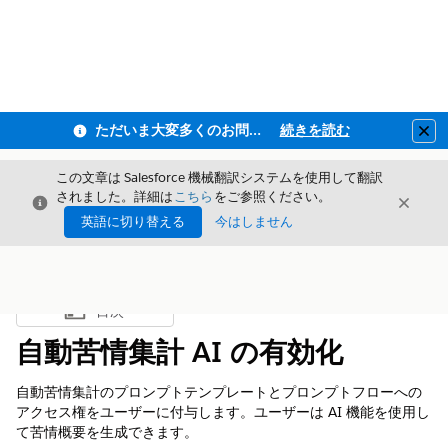
ただいま大変多くのお問い合わせをいただいており、ご連絡までにお時間を頂戴しております
続きを読む
Clo
この文章は Salesforce 機械翻訳システムを使用して翻訳
されました。詳細は
こちら
をご参照ください。
閉じる
閉じ
閉じる
英語に切り替える
今はしません
目次
目次を表示
自動苦情集計 AI の有効化
自動苦情集計のプロンプトテンプレートとプロンプトフローへの
アクセス権をユーザーに付与します。ユーザーは AI 機能を使用し
て苦情概要を生成できます。