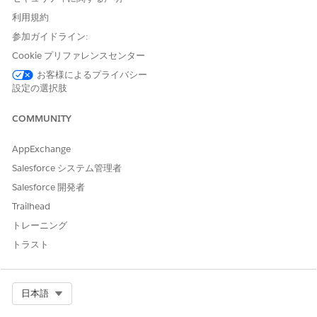
張機能
利用規約
OmniStudio コンポーネント
OmniStudio 管理者
参加ガイドライン:
を作成または更新する
Cookie プリファレンスセンター
プロンプトビルダーでプロン
「プロンプトテンプレートマ
お客様によるプライバシー
プトテンプレートを作成およ
ネージャー」
設定の選択肢
び管理する
COMMUNITY
[設定] から、[クイック検索] ボックスに「
金融サービス AI
設定
」と入力し、[金融サービス] で [
金融サービス AI 設定
] を
AppExchange
選択します。
Salesforce システム管理者
[自動苦情集計] を有効にします。
Salesforce 開発者
Trailhead
トレーニング
この記事で問題は解決されましたか?
トラスト
ご意見をお待ちしております。
はい
いいえ
Select Org
日本語