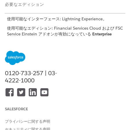
必要なエディション
使用可能なインターフェース: Lightning Experience。
使用可能なエディション: Financial Services Cloud および FSC
Service Einstein アドオンが有効になっている
Enterprise
Edition および
Unlimited
Edition。
必要なユーザー権限
0120-733-257 | 03-
自動苦情集計 AI 設定を有効に
FSC サービス Einstein および
4222-1000
する
OmniStudio ユーザーとプロ
ンプトテンプレートユーザー
または
FSC サービス
SALESFORCE
または
プライバシーに関する声明
Financial Services Cloud 拡
セキュリティに関する声明