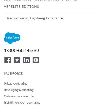
VEREISTE EDITIONS
Beschikbaar in: Lightning Experience
Beschikbaar in:
Professional
,
Enterprise
en
Unlimited
Edition
Dit is een voorziening van het beheerde pakket Financial
Services Cloud.
1-800-667-6389
Geef vanuit
Set-up
op in het vak Snel zoeken
Profielen
en selecteer vervolgens
Profielen
.
Selecteer het profiel
Personal Banker
, klik op
Bewerken
en
werk het volgende bij:
SALESFORCE
Onder Instellingen van aangepaste app:
Schakel de app Retail Banking Console in en stel
Privacyverklaring
deze in als de standaard.
Beveiligingsverklaring
Onder Tabbladinstellingen, Instellingen van aangepast
Gebruiksvoorwaarden
tabblad:
Onderwijs: Standaard uit
Richtlijnen voor deelname