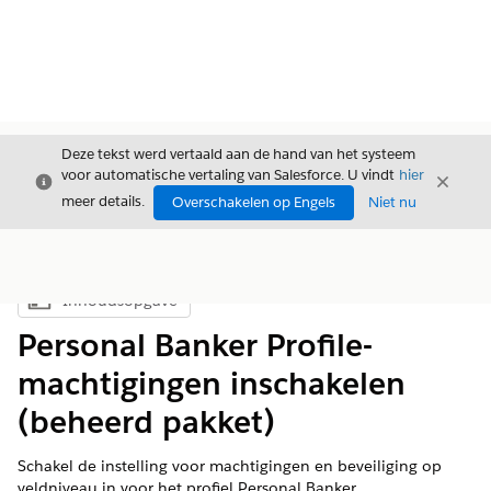
Deze tekst werd vertaald aan de hand van het systeem
voor automatische vertaling van Salesforce. U vindt
hier
Sluiten
Sluite
Sluiten
meer details.
Overschakelen op Engels
Niet nu
Inhoudsopgave
Inhoudsopgave weergeven
Personal Banker Profile-
machtigingen inschakelen
(beheerd pakket)
Schakel de instelling voor machtigingen en beveiliging op
veldniveau in voor het profiel Personal Banker.