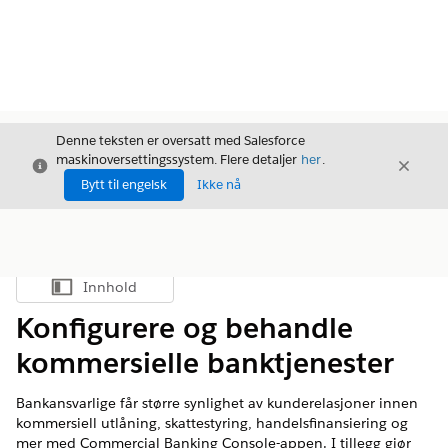
Denne teksten er oversatt med Salesforce
maskinoversettingssystem. Flere detaljer
her
.
Avslutt
Avslut
Avslutt
Bytt til engelsk
Ikke nå
Innhold
Vis innholdsfortegnelse
Konfigurere og behandle
kommersielle banktjenester
Bankansvarlige får større synlighet av kunderelasjoner innen
kommersiell utlåning, skattestyring, handelsfinansiering og
mer med Commercial Banking Console-appen. I tillegg gjør