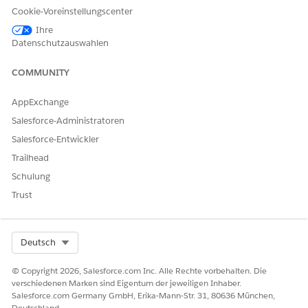
Cookie-Voreinstellungscenter
Ihre
KONNTEN SIE IHR PROBLEM MITHILFE DIESES ARTIKELS
Datenschutzauswahlen
LÖSEN?
COMMUNITY
Geben Sie uns Feedback, damit wir uns verbessern können.
Ja
Nein
AppExchange
Salesforce-Administratoren
Salesforce-Entwickler
Trailhead
Schulung
Trust
Select Org
Deutsch
© Copyright 2026, Salesforce.com Inc. Alle Rechte vorbehalten. Die
verschiedenen Marken sind Eigentum der jeweiligen Inhaber.
Salesforce.com Germany GmbH, Erika-Mann-Str. 31, 80636 München,
Deutschland