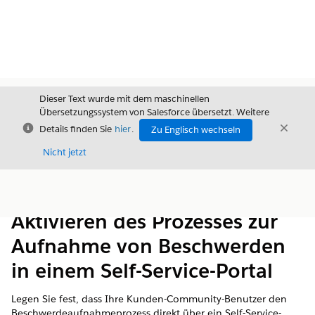
Dieser Text wurde mit dem maschinellen
Übersetzungssystem von Salesforce übersetzt. Weitere
Schließen
Schli
Details finden Sie
hier
.
Zu Englisch wechseln
Schließ
Nicht jetzt
Inhalt
Inhalt anzeigen
Aktivieren des Prozesses zur
Aufnahme von Beschwerden
in einem Self-Service-Portal
Legen Sie fest, dass Ihre Kunden-Community-Benutzer den
Beschwerdeaufnahmeprozess direkt über ein Self-Service-