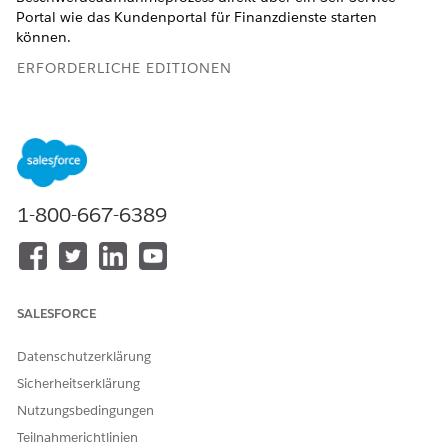
Portal wie das Kundenportal für Finanzdienste starten
können.
ERFORDERLICHE EDITIONEN
Verfügbarkeit: Lightning Experience
Verfügbarkeit: Professional, Enterprise und Unlimited
Edition mit aktivierter Financial Services Cloud
Einrichten des Prozesses zur Aufnahme von Beschwerden
1-800-667-6389
im Kundenportal für Finanzdienste
Legen Sie fest, dass Ihre Kunden-Community-Benutzer
Beschwerden in einem Kundenportal für Finanzdienste
einreichen können.
SALESFORCE
Senden einer Kundenbeschwerde im Kundenportal für
Finanzdienste
Datenschutzerklärung
Füllen Sie das Beschwerdeaufnahmeformular aus, um Ihre
Sicherheitserklärung
Beschwerde zu einem Produkt oder einer Dienstleistung
Nutzungsbedingungen
einzureichen.
Teilnahmerichtlinien