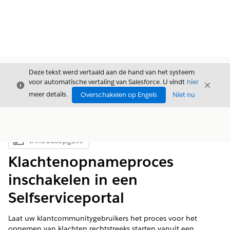
Deze tekst werd vertaald aan de hand van het systeem
voor automatische vertaling van Salesforce. U vindt
hier
Sluiten
Sluite
Sluiten
meer details.
Overschakelen op Engels
Niet nu
Inhoudsopgave
Inhoudsopgave weergeven
Klachtenopnameproces
inschakelen in een
Selfserviceportal
Laat uw klantcommunitygebruikers het proces voor het
opnemen van klachten rechtstreeks starten vanuit een