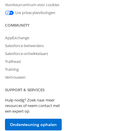
Voorkeurcentrum voor cookies
Laat ons weten wat we kunnen doen om te verbeteren!
Uw privacybeslissingen
Ja
Nee
COMMUNITY
AppExchange
Salesforce-beheerders
Salesforce-ontwikkelaars
Trailhead
Training
Vertrouwen
SUPPORT & SERVICES
Hulp nodig? Zoek naar meer
resources of neem contact met
een expert op.
Ondersteuning ophalen