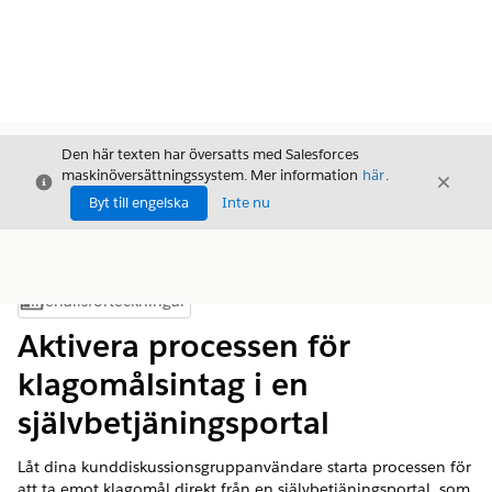
Den här texten har översatts med Salesforces
maskinöversättningssystem. Mer information
här
.
Stäng
Stäng
Stäng
Byt till engelska
Inte nu
Innehållsförteckningar
Visa innehållsförteckning
Aktivera processen för
klagomålsintag i en
självbetjäningsportal
Låt dina kunddiskussionsgruppanvändare starta processen för
att ta emot klagomål direkt från en självbetjäningsportal, som