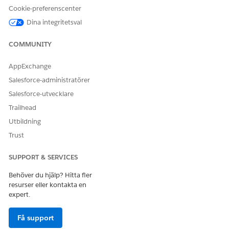
Cookie-preferenscenter
Berätta för oss vad vi kan förbättra!
Dina integritetsval
Ja
Nej
COMMUNITY
AppExchange
Salesforce-administratörer
Salesforce-utvecklare
Trailhead
Utbildning
Trust
SUPPORT & SERVICES
Behöver du hjälp? Hitta fler
resurser eller kontakta en
expert.
Få support