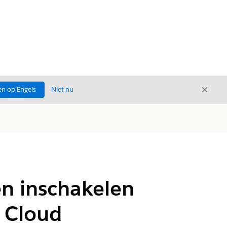
Sluite
n op Engels
Niet nu
Sluiten
n inschakelen
s Cloud