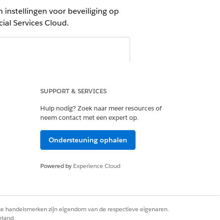
nstellingen voor beveiliging op
ial Services Cloud.
elen:
SUPPORT & SERVICES
Hulp nodig? Zoek naar meer resources of
neem contact met een expert op.
Ondersteuning ophalen
an Ingeschakelde machtigingensets.
Powered by
Experience Cloud
Machtigingensets op in Snel zoeken,
nset. Wanneer u zo ver bent om de
rse handelsmerken zijn eigendom van de respectieve eigenaren.
eheren.
rland