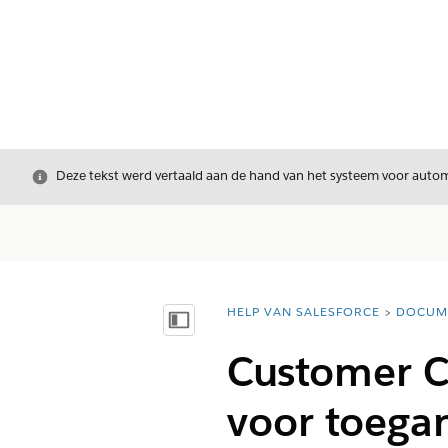
Sluiten
Deze tekst werd vertaald aan de hand van het systeem voor automa
HELP VAN SALESFORCE
DOCUM
U bent hier:
Inhoudsopgave weergeven
Customer C
voor toegan