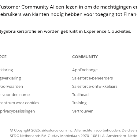
ustomer Community Alleen-lezen in om de machtigingen en i
gebruikers van klanten nodig hebben voor toegang tot Financ
ebruikersprofielen worden gebruikt in Experience Cloud-sites.
htigingenset Customer Community Alleen-lezen in te schak
RCE
COMMUNITY
op bij Snel zoeken en selecteer vervolgens
Gebruikers
.
rs beheren
m.
rklaring
AppExchange
t
Toewijzingen machtigingenset
.
gsverklaring
Salesforce-beheerders
en
.
voorwaarden
Salesforce-ontwikkelaars
ty Read Only
in Beschikbare machtigingensets en voeg deze toe a
en voor deelname
Trailhead
centrum voor cookies
Training
privacybeslissingen
Vertrouwen
ijzen van machtigingensets aan meerdere gebruikers vanuit Set-up 
achtigingensets en selecteer vervolgens de relevante machtiginge
© Copyright 2026, salesforce.com inc. Alle rechten voorbehouden. De dive
 wijzen aan sitegebruikers van klanten, selecteert u Toewijzingen b
SFDC Netherlands BV, Gustav Mahlerlaan 2970, 1081 LA, Amsterdam, Nede