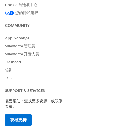
权限集分配给客户站点用户时，选择管理分配。
Cookie 首选项中心
您的隐私选择
COMMUNITY
AppExchange
您无法编辑客户社区只读权限集。如果您想授予其他权限，
备注
Salesforce 管理员
请创建新权限集，并将其与客户社区只读权限集一起使用；未来
Salesforce 开发人员
对现成权限集的任何升级都将适用。如果您要删除权限，请复制
客户社区只读权限集，然后进行所需的更改。
Trailhead
培训
Trust
SUPPORT & SERVICES
本文章是否解决您的问题？
请与我们共享您的想法，以便我们进行改进！
需要帮助？查找更多资源，或联系
专家。
是
否
获得支持