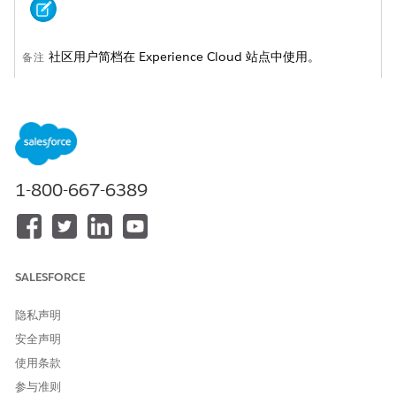
社区用户简档在 Experience Cloud 站点中使用。
备注
按照以下步骤启用客户社区只读权限集：
从“设置”中，在快速查找中输入
，然后选择
用户
。
管理用户
选择用户名。
选择
权限集分配
相关列表。
1-800-667-6389
单击
编辑分配
。
在可用权限集中，选择
客户社区只读
，并将其添加到启用的权限
集中。
保存更改。
.
SALESFORCE
隐私声明
安全声明
使用条款
要将权限集分配给多个用户，从“设置”中，在快速查找中输
提示
参与准则
入权限集，然后选择权限集，然后选择相关权限集。在您准备将