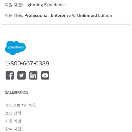
지원 제품: Lightning Experience
지원 제품:
Professional
,
Enterprise
및
Unlimited
Edition
필요한 사용자 권한
OmniScript 업데이트:
OmniStudio 관리자
앱 시작 관리자에서
OmniStudio
를 찾아서 선택합니다.
OmniStudio 앱의 탐색 모음에서
OmniScript
를 선택합니다.
1-800-667-6389
FSC/TransactionDisputeManagement OmniScript를 선택하고
OmniScript 버전 1을 엽니다.
OmniScript 버전을 만듭니다.
OmniScript의 새 버전에서
FSCTransactionDisputeManagement_TransactionsEnrichment
SALESFORCE
통합 절차 구성 요소를 찾아서 선택합니다.
구성 요소의 속성에서
활성
토글 버튼을 클릭하여 구성 요소를 비
개인정보 처리방침
활성화합니다.
보안 정책
이와 마찬가지로 OmniScript에서 해당 구성 요소를 각각 찾고 비
활성화합니다.
사용 약관
구성 요소 이름
구성 요소 유형
참여 지침