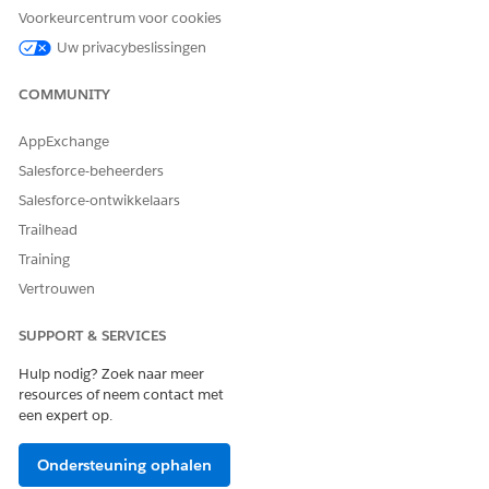
FSCTransactionDisputeManagement_TransactionsEnrichment
.
Voorkeurcentrum voor cookies
Klik in de eigenschappen van de component op de knop
Actief
om de component te deactiveren.
Uw privacybeslissingen
Zoek op soortgelijke wijze elk van deze componenten in het
OmniScript en deactiveer ze.
COMMUNITY
NAAM VAN ONDERDEEL
TYPE ONDERDEEL
AppExchange
SegregateTransactions
Externe actie
Salesforce-beheerders
CallConsumerClarityEnrichm
Integratieprocedure
Salesforce-ontwikkelaars
entApi
Trailhead
Training
Activeer het OmniScript.
Vertrouwen
SUPPORT & SERVICES
HEEFT DIT ARTIKEL UW PROBLEEM OPGELOST?
Hulp nodig? Zoek naar meer
Laat ons weten wat we kunnen doen om te verbeteren!
resources of neem contact met
een expert op.
Ja
Nee
Ondersteuning ophalen