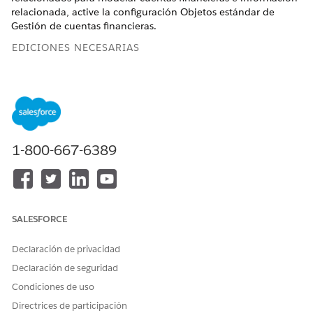
relacionada, active la configuración Objetos estándar de
Gestión de cuentas financieras.
EDICIONES NECESARIAS
Disponible en: Lightning Experience
Disponible en:
Professional Edition
,
Enterprise Edition
y
Unlimited Edition
1-800-667-6389
PERMISOS DE USUARIO NECESARIOS
Para activar Objetos
Industry Service Excellence
estándar de Gestión de
O Industry Sales Excellence
cuentas financieras:
Y
SALESFORCE
Usuario de OmniStudio
Declaración de privacidad
Y
Declaración de seguridad
Extensión de Financial
Condiciones de uso
Services Cloud O FSC
Directrices de participación
Foundation O Servicio de