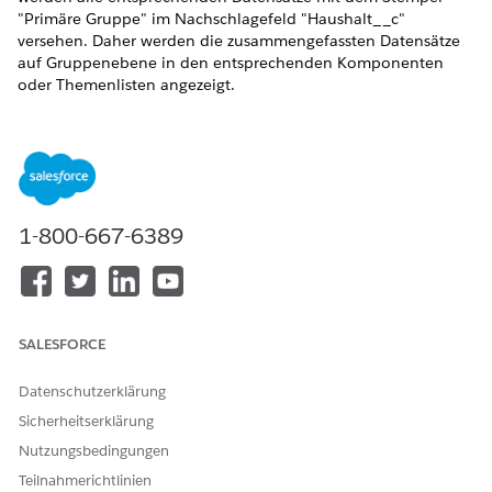
"Primäre Gruppe" im Nachschlagefeld "Haushalt__c"
versehen. Daher werden die zusammengefassten Datensätze
auf Gruppenebene in den entsprechenden Komponenten
oder Themenlisten angezeigt.
ERFORDERLICHE EDITIONEN
Verfügbarkeit: Lightning Experience
Verfügbarkeit:
Professional
,
Enterprise
und
Unlimited
Edition
1-800-667-6389
Dies ist eine Funktion für verwaltete Financial Services
Cloud-Pakete.
Geben Sie unter "Setup" im Feld "Schnellsuche" den Text
SALESFORCE
ein und wählen Sie
Benutzerdefinierte Einstellungen
dann
Benutzerdefinierte Einstellungen
aus.
Datenschutzerklärung
Klicken Sie neben "Konfiguration für
Sicherheitserklärung
Vermögensanwendungen" auf
Verwalten
.
Nutzungsbedingungen
Klicken Sie auf
Bearbeiten
.
Teilnahmerichtlinien
Wählen Sie
Gruppendatensatz-Rollups aktivieren
aus.