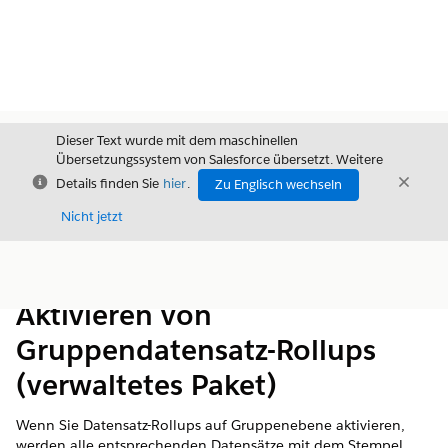
Dieser Text wurde mit dem maschinellen
Übersetzungssystem von Salesforce übersetzt. Weitere
Schließen
Schli
Details finden Sie
hier
.
Zu Englisch wechseln
Schließ
Nicht jetzt
Inhalt
Inhalt anzeigen
Aktivieren von
Gruppendatensatz-Rollups
(verwaltetes Paket)
Wenn Sie Datensatz-Rollups auf Gruppenebene aktivieren,
werden alle entsprechenden Datensätze mit dem Stempel