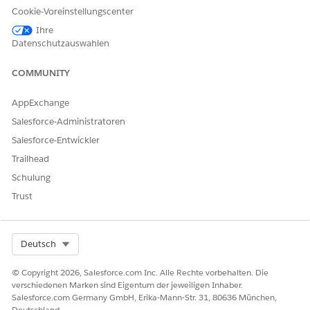
Speichern Sie Ihre Änderungen.
Cookie-Voreinstellungscenter
Ihre
Datenschutzauswahlen
KONNTEN SIE IHR PROBLEM MITHILFE DIESES ARTIKELS
COMMUNITY
LÖSEN?
Geben Sie uns Feedback, damit wir uns verbessern können.
AppExchange
Salesforce-Administratoren
Ja
Nein
Salesforce-Entwickler
Trailhead
Schulung
Trust
Select Org
Deutsch
© Copyright 2026, Salesforce.com Inc. Alle Rechte vorbehalten. Die
verschiedenen Marken sind Eigentum der jeweiligen Inhaber.
Salesforce.com Germany GmbH, Erika-Mann-Str. 31, 80636 München,
Deutschland