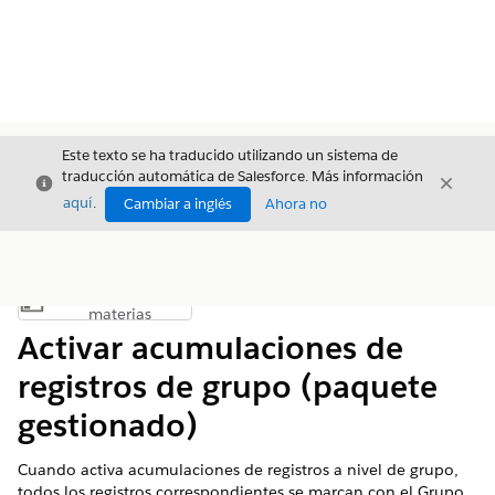
Este texto se ha traducido utilizando un sistema de
traducción automática de Salesforce. Más información
Cerrar
Cerrar
Cerrar
aquí
.
Cambiar a inglés
Ahora no
Índice de
Mostrar índice de materias
materias
Activar acumulaciones de
registros de grupo (paquete
gestionado)
Cuando activa acumulaciones de registros a nivel de grupo,
todos los registros correspondientes se marcan con el Grupo