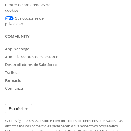
Guarde sus cambios.
Centro de preferencias de
cookies
Sus opciones de
privacidad
¿RESOLVIÓ ESTE ARTÍCULO SU PROBLEMA?
¡Háganos saber cómo podemos mejorar!
COMMUNITY
Sí
No
AppExchange
Administradores de Salesforce
Desarrolladores de Salesforce
Trailhead
Formación
Confianza
Select Org
Español
© Copyright 2026, Salesforce.com Inc. Todos los derechos reservados. Las
distintas marcas comerciales pertenecen a sus respectivos propietarios.