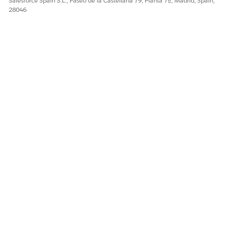
Salesforce Spain S.L., Paseo de la Castellana 79, Planta 7ª, Madrid, Spain,
28046