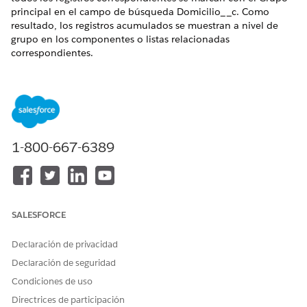
principal en el campo de búsqueda Domicilio__c. Como
resultado, los registros acumulados se muestran a nivel de
grupo en los componentes o listas relacionadas
correspondientes.
EDICIONES NECESARIAS
Disponible en: Lightning Experience
Disponible en:
Professional Edition
,
Enterprise Edition
y
Unlimited Edition
1-800-667-6389
Esta es una función de paquete gestionado de Financial
Services Cloud.
En Configuración, vaya al cuadro Búsqueda rápida,
SALESFORCE
introduzca
y, a
Configuración personalizada
continuación, seleccione
Configuración personalizada
.
Declaración de privacidad
Haga clic en
Gestionar
junto a Configuración de
Declaración de seguridad
aplicación de patrimonio.
Condiciones de uso
Haga clic en
Modificar
.
Directrices de participación
Seleccione
Activar acumulaciones de
registros de grupo.