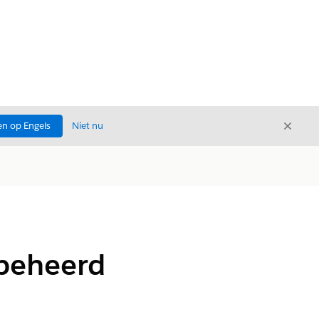
Sluite
n op Engels
Niet nu
Sluiten
(beheerd