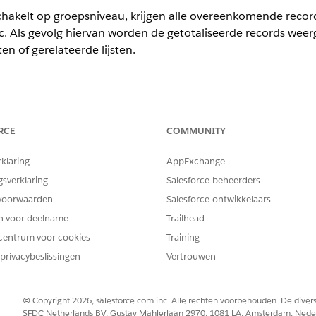
hakelt op groepsniveau, krijgen alle overeenkomende record
. Als gevolg hiervan worden de getotaliseerde records wee
of gerelateerde lijsten.
ience
RCE
COMMUNITY
terprise
en
Unlimited
Edition
rklaring
AppExchange
n het beheerde pakket Financial Services Cloud.
gsverklaring
Salesforce-beheerders
in het vak Snel zoeken in en selecteer vervolgens
te instellingen
voorwaarden
Salesforce-ontwikkelaars
uratie van vermogenstoepassing.
en voor deelname
Trailhead
centrum voor cookies
Training
n inschakelen
.
privacybeslissingen
Vertrouwen
© Copyright 2026, salesforce.com inc. Alle rechten voorbehouden. De dive
EM OPGELOST?
SFDC Netherlands BV, Gustav Mahlerlaan 2970, 1081 LA, Amsterdam, Nede