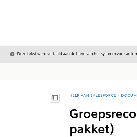
Sluiten
Deze tekst werd vertaald aan de hand van het systeem voor automa
HELP VAN SALESFORCE
DOCUM
U bent hier:
Inhoudsopgave weergeven
Groepsreco
pakket)